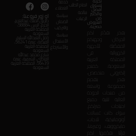
تجربة
خدمة
اتمام الطلب
تسوق
العملاء
أفضل
قائمة
والكثير
او زور فروعنا:
سياسة
من
الرغبات
طريق الملك عبدالعزيز،
الضمان
العروض
الحزم، الرس 58884،
حصرية.
والتركيب
المملكة العربية
بفخر نقدّم لكم
السعودية
سياسة
زامل العبدالله السليم،
الحركان: وجهتكم
الأستبدال
الفيضة، عنيزة 56241،
المفضّلة للأجهزة
المملكة العربية
والأسترجاع
السعودية
الكهربائية في
شارع محمد عبدالله
المملكة العربية
القاضي، الشرقية، عنيزة
56439، المملكة العربية
السعودية. كمتجر
السعودية
إلكتروني متخصص،
نفخر بتقديم
مجموعة واسعة
من منتجات الجودة
العالية لتلبية جميع
احتياجات منزلكم.
سواء كانت غسالات
أوتوماتيكية، ثلاجات،
مايكروويف، وغيرها،
فإنّنا نقدّمها لكم