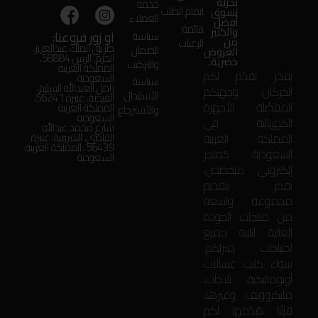
تجربة
خدمة
اتمام الطلب
تسوق
العملاء
أفضل
قائمة
والكثير
او زور فروعنا:
سياسة
من
الرغبات
طريق الملك عبدالعزيز،
الضمان
العروض
الحزم، الرس 58884،
حصرية.
والتركيب
المملكة العربية
بفخر نقدّم لكم
السعودية
سياسة
زامل العبدالله السليم،
الحركان: وجهتكم
الأستبدال
الفيضة، عنيزة 56241،
المفضّلة للأجهزة
المملكة العربية
والأسترجاع
السعودية
الكهربائية في
شارع محمد عبدالله
المملكة العربية
القاضي، الشرقية، عنيزة
56439، المملكة العربية
السعودية. كمتجر
السعودية
إلكتروني متخصص،
نفخر بتقديم
مجموعة واسعة
من منتجات الجودة
العالية لتلبية جميع
احتياجات منزلكم.
سواء كانت غسالات
أوتوماتيكية، ثلاجات،
مايكروويف، وغيرها،
فإنّنا نقدّمها لكم