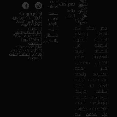
تجربة
خدمة
اتمام الطلب
تسوق
العملاء
أفضل
قائمة
والكثير
او زور فروعنا:
سياسة
من
الرغبات
طريق الملك عبدالعزيز،
الضمان
العروض
الحزم، الرس 58884،
حصرية.
والتركيب
المملكة العربية
بفخر نقدّم لكم
السعودية
سياسة
زامل العبدالله السليم،
الحركان: وجهتكم
الأستبدال
الفيضة، عنيزة 56241،
المفضّلة للأجهزة
المملكة العربية
والأسترجاع
السعودية
الكهربائية في
شارع محمد عبدالله
المملكة العربية
القاضي، الشرقية، عنيزة
56439، المملكة العربية
السعودية. كمتجر
السعودية
إلكتروني متخصص،
نفخر بتقديم
مجموعة واسعة
من منتجات الجودة
العالية لتلبية جميع
احتياجات منزلكم.
سواء كانت غسالات
أوتوماتيكية، ثلاجات،
مايكروويف، وغيرها،
فإنّنا نقدّمها لكم