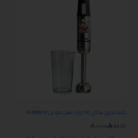
خلاط يدوي نيكاي 700وات ستيل موديل NH8881X
69.00
110.00