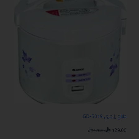
طباخ رز جري GD-5019
129.00
170.00