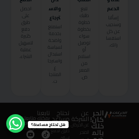
الدعم
والاس
تتبع
احصل
طلبك
على
ترجاع
إسألنا
خطوة
طرق
وسنجيب
استمتع
بخطوة
دفع
عن كل
بخدمة
سواء
كثيرة
استفسا
واضحة
توصيل
لتسهيل
راتك.
لسياسة
أو
عملية
استبدال
استلام
الشراء.
واسترجا
من
ع
المعر
المنتجا
ض.
ت.
الحر
عن
تحتاج
تابعنا
كان!
الشركة
مساعد
يمكنك متابعتنا على
منصات التواصل
ة؟
خلك
عن الحركان
هل تحتاج مساعدة؟
الإجتماعى
بالم
طرق الدفع
المتجر
ضم
اسئلة