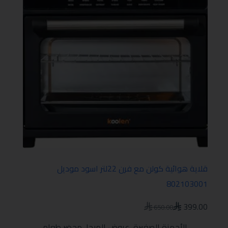
قلاية هوائية كولن مع فرن 22لتر اسود موديل
802103001
399.00
650.00
الأجهزة الصغيرة
,
عروض الميجا
,
محضر طعام