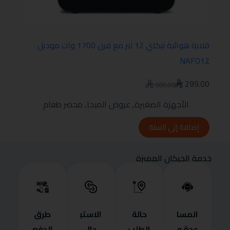
قلاية هوائية نيكاي 12 لتر مع فرن 1700 وات موديل
NAFO12
299.00
500.00
الأجهزة الصغيرة
,
عروض الميجا
,
محضر طعام
إضافة إلى السلة
خدمة الحركان المميزة
المسا
حالة
الاستب
طرق
عدة و
الطلب
دال
الدفع