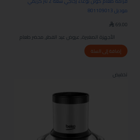
فرامة طعام كولن بوعاء زجاجي سعة 2 لتر كريمي
موديل 801109013
69.00
الأجهزة الصغيرة
,
عروض عيد الفطر
,
محضر طعام
إضافة إلى السلة
تخفيض