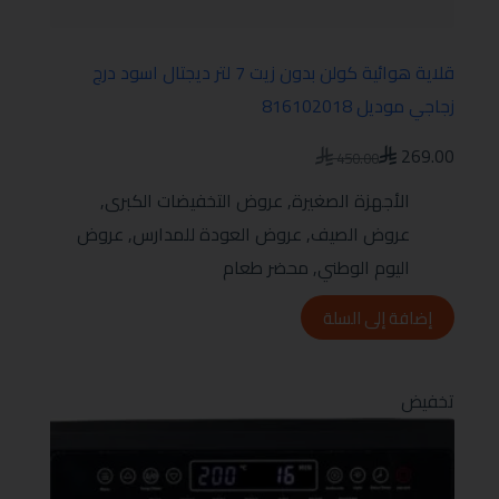
قلاية هوائية كولن بدون زيت 7 لتر ديجتال اسود درج
زجاجي موديل 816102018
269.00
450.00
الأجهزة الصغيرة
,
عروض التخفيضات الكبرى
,
عروض الصيف
,
عروض العودة للمدارس
,
عروض
اليوم الوطني
,
محضر طعام
إضافة إلى السلة
تخفيض