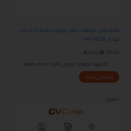
قلاية نيكاي هوائية ديجيتال مزدوجة 8.4 لتر 2570 وات
موديل NAF182DX
299.00
500.00
الأجهزة الصغيرة
,
عروض الميجا
,
محضر طعام
إضافة إلى السلة
تخفيض