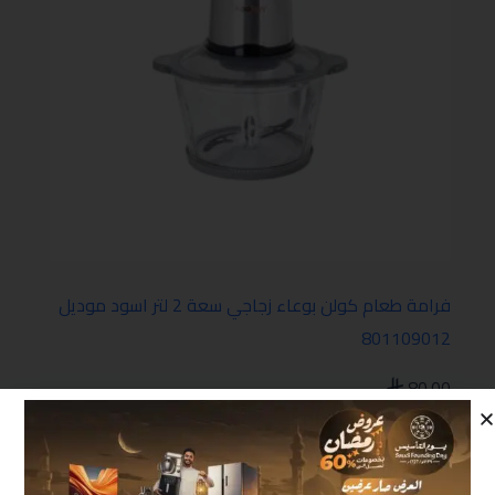
فرامة طعام كولن بوعاء زجاجي سعة 2 لتر اسود موديل
801109012
80.00
الأجهزة الصغيرة
,
محضر طعام
إضافة إلى السلة