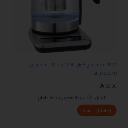
3827 غلاية زجاج كولن 2200 وات 1.8 لتر موديل
800102048
65.00
افران
,
الأجهزة الصغيرة
,
محضر طعام
إضافة إلى السلة