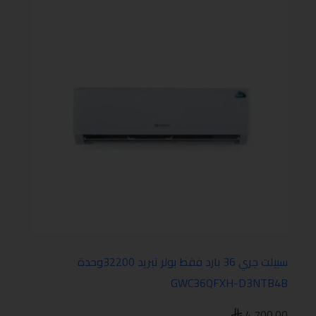
سبيلت جري 36 بارد فقط بولر تبريد 32200وحدة
GWC36QFXH-D3NTB4B
4,700.00