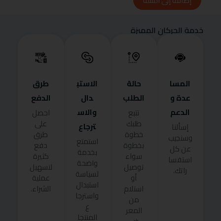
إضافة إلى السلة
خدمة الحركان المميزة
المسا
حالة
الاستب
طرق
عدة و
الطلب
دال
الدفع
الدعم
والاس
تتبع
احصل
طلبك
على
ترجاع
إسألنا
خطوة
طرق
وسنجيب
استمتع
بخطوة
دفع
عن كل
بخدمة
سواء
كثيرة
استفسا
واضحة
توصيل
لتسهيل
راتك.
لسياسة
أو
عملية
استبدال
استلام
الشراء.
واسترجا
من
ع
المعر
المنتجا