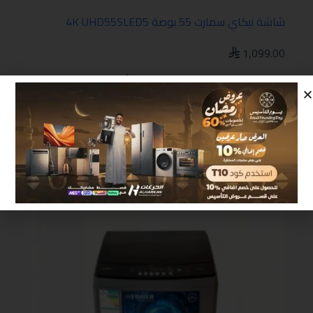
شاشة نيكاي سمارت 55 بوصة 4K UHD55SLED5
1,099.00
4k
,
التلفزيونات
,
التلفزيونات وأجهزة الترفيه
,
دقة
الوضوح
,
عروض نهاية العام
إضافة إلى السلة
تخفيض