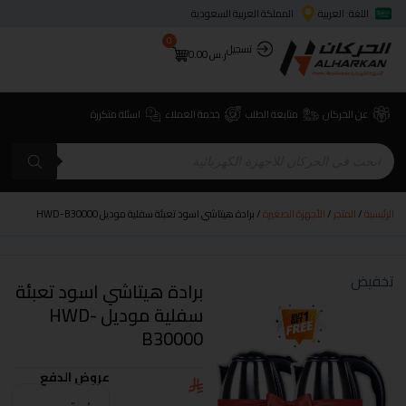
اللغة: العربية
المملكة العربية السعودية
0
تسجيل
ر.س
0.00
عن الحركان
متابعة الطلب
خدمة العملاء
اسئلة متكررة
الرئيسية
/
المتجر
/
الأجهزة الصغيرة
/ برادة هيتاشي اسود تعبئة سفلية موديل HWD-B30000
تخفيض
برادة هيتاشي اسود تعبئة
سفلية موديل HWD-
B30000
عروض الدفع