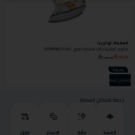
العلامة:
اوكرينا
ا
مكوى اوكرينا جاف قاعدة ذهبي OCRIRNR31002
م
0
99.00
150.00
وفر 34%
إضا
إضافة إلى السلة
خدمة الحركان المميزة
المسا
حالة
الاستب
طرق