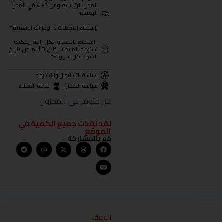
المدن الرئيسية ومن 3- 4 في المدن
البعيدة.
بإستثناء العطلات و الإجازات الرسمية."
"استمتع بالتسوق بكل راحة! يمكنك
استرجاع المنتجات خلال 3 أيام من تاريخ
الشراء بكل سهولة."
سياسة الأستبدال والأسترجاع
سياسة الضمان
خدمة العملاء
غير متوفر في المخزون
لقد نفذت جميع الكمية في
الموقع
قم بالمشاركة
الوصف