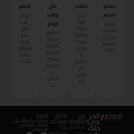
عدة و
الطلب
دال
الدفع
الدعم
والاس
تتبع
احصل
طلبك
على
ترجاع
إسألنا
خطوة
طرق
وسنجيب
استمتع
بخطوة
دفع
عن كل
بخدمة
سواء
كثيرة
استفسا
واضحة
توصيل
لتسهيل
راتك.
لسياسة
أو
عملية
استبدال
استلام
الشراء.
واسترجا
من
ع
المعر
المنتجا
ض.
ت.
الحر
عن
تحتاج
تابعنا
كان!
الشركة
مساعد
يمكنك متابعتنا على
منصات التواصل
ة؟
خلك
عن الحركان
الإجتماعى
طرق الدفع