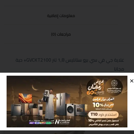
معلومات إضافية
مراجعات (0)
غلاية جي في سي برو ستانليس 1,8 لتر GVCKT2100+ حبة
مجانا
منتجات مشابهة