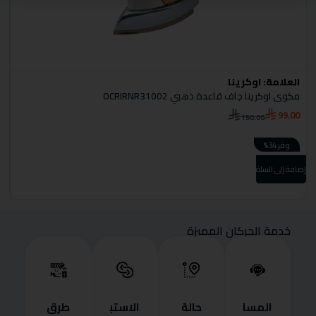
العلامة:
اوكرينا
ا
مكوى اوكرينا جاف قاعدة ذهبي OCRIRNR31002
م
0
99.00
150.00
وفر 34%
إضا
إضافة إلى السلة
خدمة الحركان المميزة
المسا
حالة
الاستب
طرق