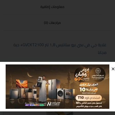
معلومات إضافية
مراجعات (0)
غلاية جي في سي برو ستانليس 1,8 لتر GVCKT2100+ حبة
مجانا
منتجات مشابهة