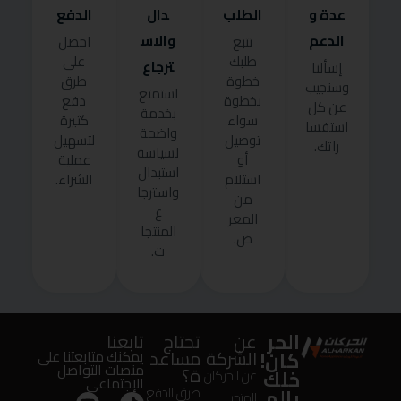
عدة و
الطلب
دال
الدفع
الدعم
والاس
تتبع
احصل
طلبك
على
ترجاع
إسألنا
خطوة
طرق
وسنجيب
استمتع
بخطوة
دفع
عن كل
بخدمة
سواء
كثيرة
استفسا
واضحة
توصيل
لتسهيل
راتك.
لسياسة
أو
عملية
استبدال
استلام
الشراء.
واسترجا
من
ع
المعر
المنتجا
ض.
ت.
الحر
عن
تحتاج
تابعنا
كان!
الشركة
مساعد
يمكنك متابعتنا على
منصات التواصل
ة؟
خلك
عن الحركان
الإجتماعى
بالم
طرق الدفع
المتجر