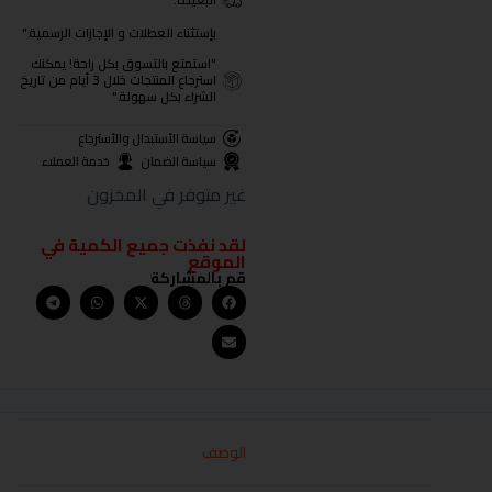
البعيدة.
بإستثناء العطلات و الإجازات الرسمية."
"استمتع بالتسوق بكل راحة! يمكنك
استرجاع المنتجات خلال 3 أيام من تاريخ
الشراء بكل سهولة."
سياسة الأستبدال والأسترجاع
سياسة الضمان
خدمة العملاء
غير متوفر في المخزون
لقد نفذت جميع الكمية في
الموقع
قم بالمشاركة
الوصف