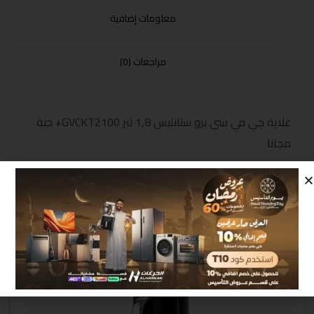
معلومات إضافية
مراجعات (0)
غلاية جي في سي برو ستانليس 1,8 لتر GVCKT2100+ حبة
مجانا
منتجات مشابهة