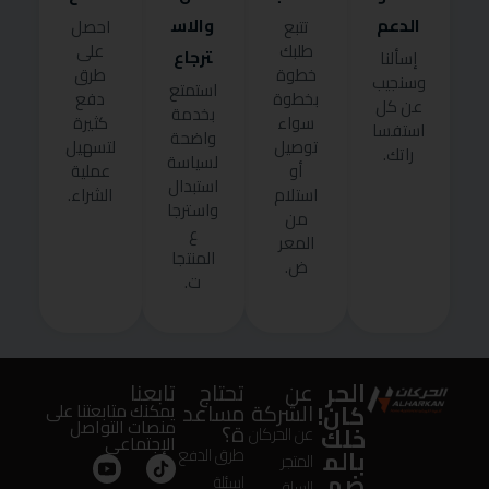
الدعم
والاس
تتبع
احصل
طلبك
على
ترجاع
إسألنا
خطوة
طرق
وسنجيب
استمتع
بخطوة
دفع
عن كل
بخدمة
سواء
كثيرة
استفسا
واضحة
توصيل
لتسهيل
راتك.
لسياسة
أو
عملية
استبدال
استلام
الشراء.
واسترجا
من
ع
المعر
المنتجا
ض.
ت.
الحر
عن
تحتاج
تابعنا
كان!
الشركة
مساعد
يمكنك متابعتنا على
منصات التواصل
ة؟
خلك
عن الحركان
الإجتماعى
بالم
طرق الدفع
المتجر
ضم
اسئلة
السلة