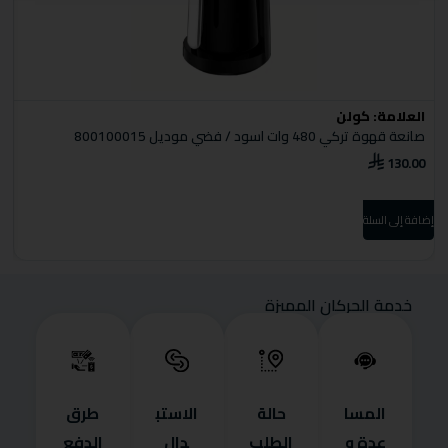
العلامة:
كولن
ا
صانعة قهوة تركي 480 وات اسود / فضي موديل 800100015
د
0
130.00
إضافة إلى السلة
إضا
خدمة الحركان المميزة
المسا
حالة
الاستب
طرق
عدة و
الطلب
دال
الدفع