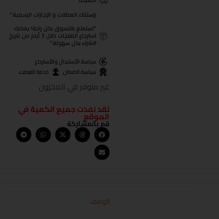
البعيدة.
بإستثناء العطلات و الإجازات الرسمية."
"استمتع بالتسوق بكل راحة! يمكنك
استرجاع المنتجات خلال 3 أيام من تاريخ
الشراء بكل سهولة."
سياسة الأستبدال والأسترجاع
سياسة الضمان
خدمة العملاء
غير متوفر في المخزون
لقد نفذت جميع الكمية في
الموقع
قم بالمشاركة
الوصف