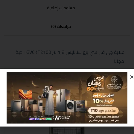
معلومات إضافية
مراجعات (0)
غلاية جي في سي برو ستانليس 1,8 لتر GVCKT2100+ حبة
مجانا
منتجات مشابهة