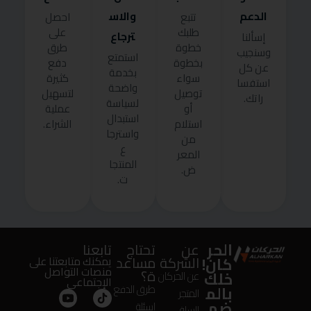
الدعم
والاس
تتبع
احصل
طلبك
على
ترجاع
إسألنا
خطوة
طرق
وسنجيب
استمتع
بخطوة
دفع
عن كل
بخدمة
سواء
كثيرة
استفسا
واضحة
توصيل
لتسهيل
راتك.
لسياسة
أو
عملية
استبدال
استلام
الشراء.
واسترجا
من
ع
المعر
المنتجا
ض.
ت.
الحر
عن
تحتاج
تابعنا
كان!
الشركة
مساعد
يمكنك متابعتنا على
منصات التواصل
ة؟
خلك
عن الحركان
الإجتماعى
بالم
طرق الدفع
المتجر
ضم
اسئلة
السلة