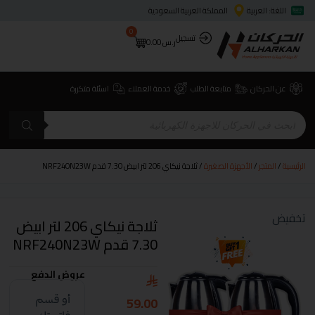
اللغة: العربية
المملكة العربية السعودية
0
تسجيل
ر.س
0.00
عن الحركان
متابعة الطلب
خدمة العملاء
اسئلة متكررة
الرئيسية
/
المتجر
/
الأجهزة الصغيرة
/ ثلاجة نيكاي 206 لتر ابيض 7.30 قدم NRF240N23W
تخفيض
ثلاجة نيكاي 206 لتر ابيض
7.30 قدم NRF240N23W
عروض الدفع
59.00