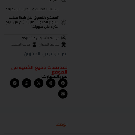
البعيدة.
بإستثناء العطلات و الإجازات الرسمية."
"استمتع بالتسوق بكل راحة! يمكنك
استرجاع المنتجات خلال 3 أيام من تاريخ
الشراء بكل سهولة."
سياسة الأستبدال والأسترجاع
سياسة الضمان
خدمة العملاء
غير متوفر في المخزون
لقد نفذت جميع الكمية في
الموقع
قم بالمشاركة
الوصف