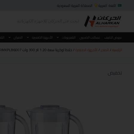
اللغة: العربية
المملكة العربية السعودية
عروض الصيف
غسالات الصحون
التلفزيونات
الأجهزة الصغيرة
الافران
الثل
الرئيسية
/
المتجر
/
الأجهزة الصغيرة
/ خلاط اوكرينا سعة 1.20 لتر 300 وات OCRMXPLB6007+ حبة مجانا
تخفيض