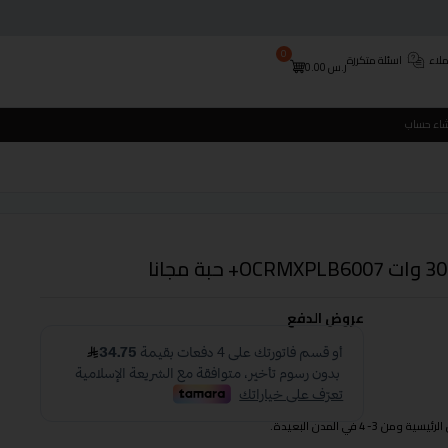
0
لاء
اسئلة متكررة
ر.س
0.00
شاء حساب
عروض الدفع
 في المدن البعيدة.