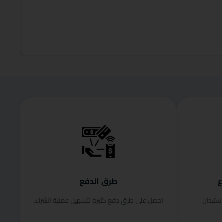
99.00
وفر 34%
إضافة إلى
ع
طرق الدفع
ستبدال
احصل على طرق دفع كثيرة لتسهيل عملية الشراء.