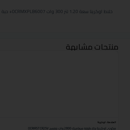
خلاط اوكرينا سعة 1.20 لتر 300 وات OCRMXPLB6007+ حبة مجانا
منتجات مشابهة
العلامة:
اوكرينا
مكوى اوكرينا بخار طبقة سيراميك 2800 وات بنفسج OCRIRSTCR25V