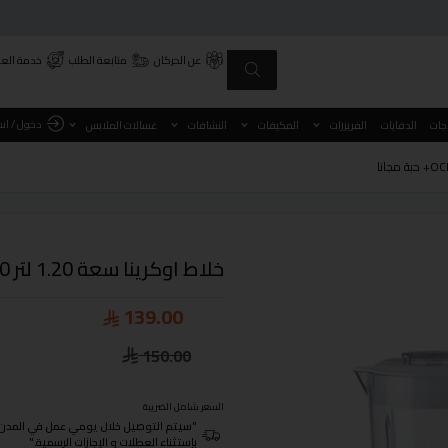
عن الحركان
متابعة الطلب
خدمة العم
دخول / ان
اجات
الدفايات
الفريزرات
المكيفات
النشافات
غسالات الملابس
خلاط اوكرينا سعة 1.20 لتر 300 وات OCRMXPLB6007+ حبة مجانا
139.00
150.00
السعر شامل الضريبة
"سيتم التوصيل خلال يومي عمل في المدن الرئيسية ومن 3- 4
بإستثناء العطلات و الإجازات الرسمية."