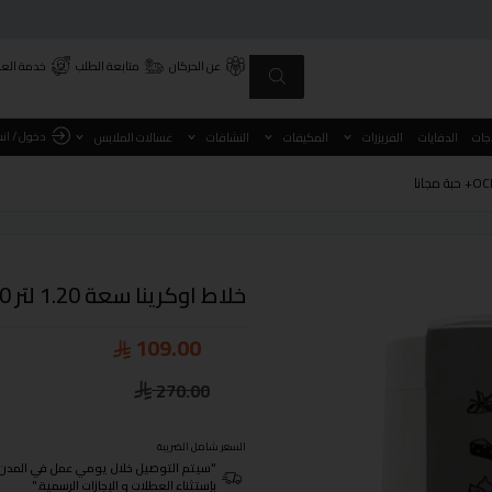
عن الحركان
متابعة الطلب
خدمة العم
دخول / ان
اجات
الدفايات
الفريزرات
المكيفات
النشافات
غسالات الملابس
خلاط اوكرينا سعة 1.20 لتر 300 وات OCRMXPLB6007+ حبة مجانا
109.00
270.00
السعر شامل الضريبة
"سيتم التوصيل خلال يومي عمل في المدن الرئيسية ومن 3- 4
بإستثناء العطلات و الإجازات الرسمية."