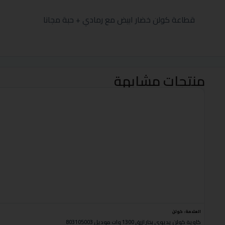
قطاعة كولن خضار ابيض مع رمادي + حبة مجانا
منتجات مشابهة
العلامة:
كولن
كاوية كولن يديوي بخار ازرق 1300 وات موديل 803105003