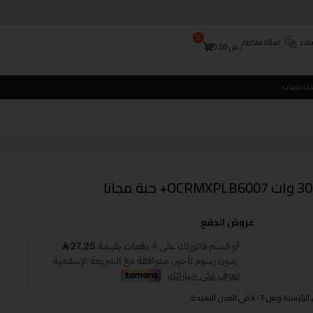
0
لاء
اسئلة متكررة
ر.س
0.00
شاء حساب
عروض الدفع
 في المدن البعيدة.