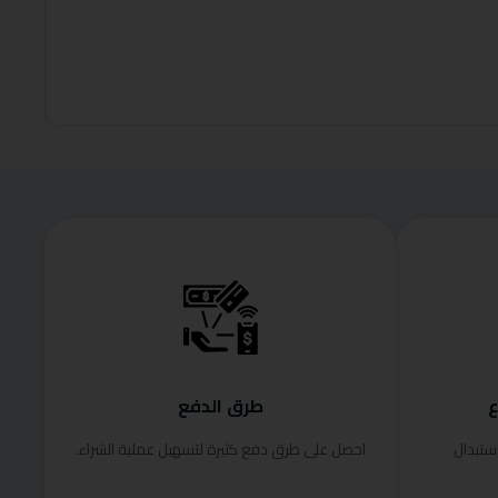
99.00
وفر 34%
إضافة إلى
ع
طرق الدفع
ستبدال
احصل على طرق دفع كثيرة لتسهيل عملية الشراء.