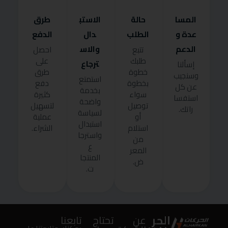
المسا
حالة
الاستب
طرق
عدة و
الطلب
دال
الدفع
الدعم
والاس
تتبع
احصل
طلبك
على
ترجاع
إسألنا
خطوة
طرق
وسنجيب
استمتع
بخطوة
دفع
عن كل
بخدمة
سواء
كثيرة
استفسا
واضحة
توصيل
لتسهيل
راتك.
لسياسة
أو
عملية
استبدال
استلام
الشراء.
واسترجا
من
ع
المعر
المنتجا
ض.
ت.
الحر
عن
تحتاج
تابعنا