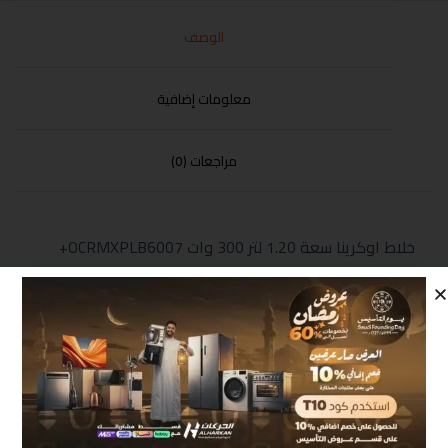
الوصف
معلومات إضافية
مراجعات (0)
خلاط اوكرينا سعة 1.20 لتر 300 وات OCRMXPLB6007+
حبة مجانا
منتجات مشابهة