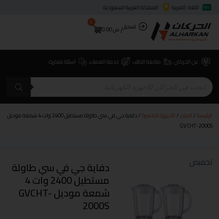
اللغة: العربية
المملكة العربية السعودية
0
تسجيل
ر.س
0.00
عن الحركان
متابعة الطلب
خدمة العملاء
اسئلة متكررة
الرئيسية
/
المتجر
/
الأجهزة الصغيرة
/ دفاية جي في سي طاولة مستطيل 2400 وات 4 شمعة موديل
GVCHT-2000S
تخفيض
دفاية جي في سي طاولة
مستطيل 2400 وات 4
شمعة موديل GVCHT-
2000S