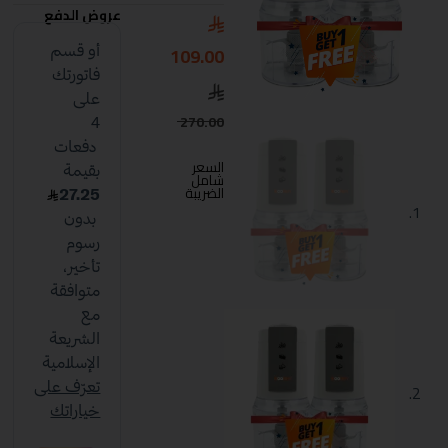
عروض الدفع
109.00
270.00
السعر
شامل
الضريبة