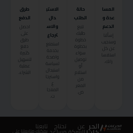
المسا
حالة
الاستب
طرق
عدة و
الطلب
دال
الدفع
الدعم
والاس
تتبع
احصل
طلبك
على
ترجاع
إسألنا
خطوة
طرق
وسنجيب
استمتع
بخطوة
دفع
عن كل
بخدمة
سواء
كثيرة
استفسا
واضحة
توصيل
لتسهيل
راتك.
لسياسة
أو
عملية
استبدال
استلام
الشراء.
واسترجا
من
ع
المعر
المنتجا
ض.
ت.
الحر
عن
تحتاج
تابعنا
كان!
الشركة
مساعد
يمكنك متابعتنا على