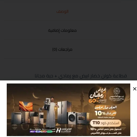
الوصف
معلومات إضافية
مراجعات (0)
قطاعة كولن خضار ابيض مع رمادي + حبة مجانا
منتجات مشابهة