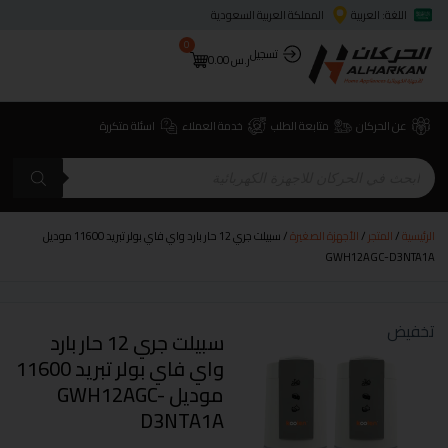
اللغة: العربية
المملكة العربية السعودية
0
تسجيل
ر.س
0.00
عن الحركان
متابعة الطلب
خدمة العملاء
اسئلة متكررة
الرئيسية
/
المتجر
/
الأجهزة الصغيرة
/ سبيلت جري 12 حار بارد واي فاي بولر تبريد 11600 موديل
GWH12AGC-D3NTA1A
تخفيض
سبيلت جري 12 حار بارد
واي فاي بولر تبريد 11600
موديل GWH12AGC-
D3NTA1A