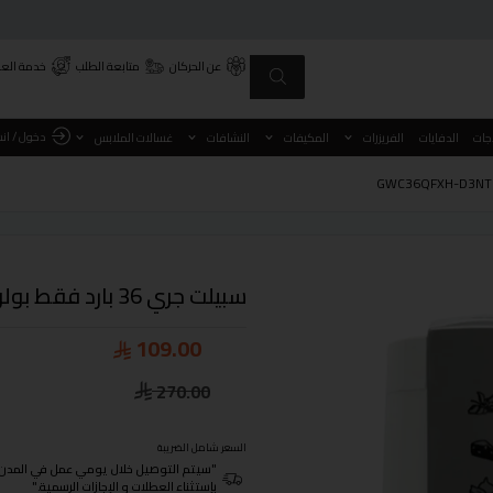
عن الحركان
متابعة الطلب
خدمة العم
دخول / ان
اجات
الدفايات
الفريزرات
المكيفات
النشافات
غسالات الملابس
سبيلت جري 36 بارد فقط بولر تبريد 32200وحدة GWC36QFXH-D3NTB4B
109.00
270.00
السعر شامل الضريبة
"سيتم التوصيل خلال يومي عمل في المدن الرئيسية ومن 3- 4
بإستثناء العطلات و الإجازات الرسمية."