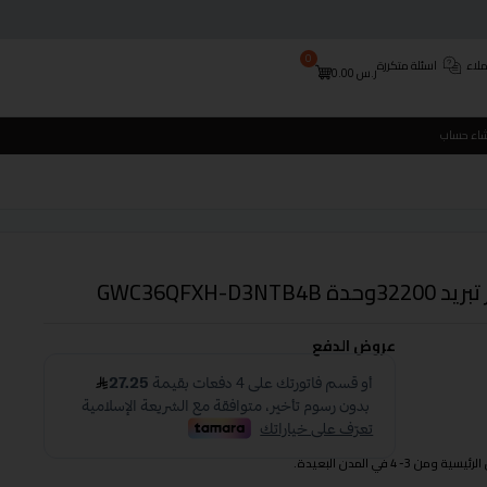
0
لاء
اسئلة متكررة
ر.س
0.00
شاء حساب
عروض الدفع
 في المدن البعيدة.