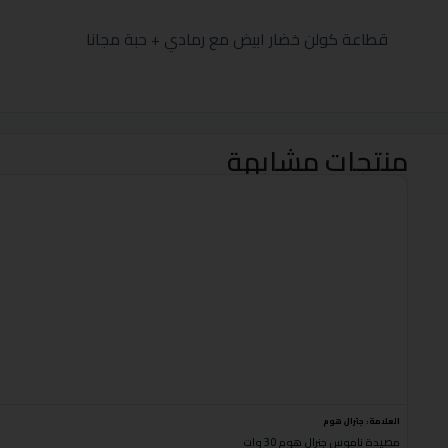
قطاعة كولن خضار ابيض مع رمادي + حبة مجانا
منتجات مشابهة
العلامة:
جنرال هوم
مصيدة ناموس جنرال هوم 30 وات