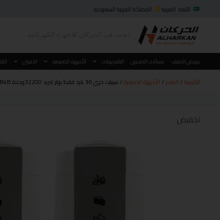
اللغة: العربية
المملكة العربية السعودية
عروض الصيف
غسالات الصحون
التلفزيونات
الأجهزة الصغيرة
الافران
الثل
الرئيسية
/
المتجر
/
الأجهزة الصغيرة
/ سبيلت جري 36 بارد فقط بولر تبريد 32200وحدة GWC36QFXH-D3NTB4B
تخفيض