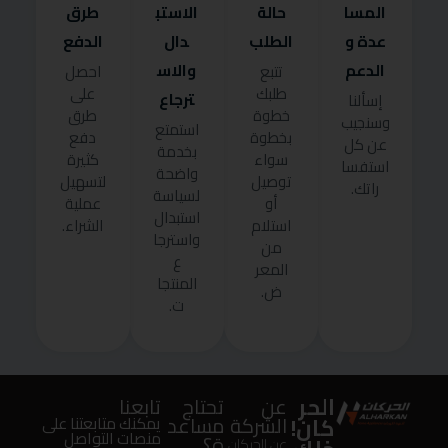
المسا
حالة
الاستب
طرق
عدة و
الطلب
دال
الدفع
الدعم
والاس
تتبع
احصل
طلبك
على
ترجاع
إسألنا
خطوة
طرق
وسنجيب
استمتع
بخطوة
دفع
عن كل
بخدمة
سواء
كثيرة
استفسا
واضحة
توصيل
لتسهيل
راتك.
لسياسة
أو
عملية
استبدال
استلام
الشراء.
واسترجا
من
ع
المعر
المنتجا
ض.
ت.
الحر
عن
تحتاج
تابعنا
كان!
الشركة
مساعد
يمكنك متابعتنا على
منصات التواصل
ة؟
عن الحركان