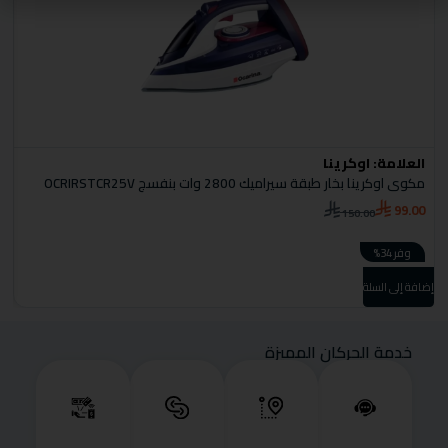
العلامة:
اوكرينا
ا
مكوى اوكرينا بخار طبقة سيراميك 2800 وات بنفسج OCRIRSTCR25V
مص
0
99.00
150.00
وفر 34%
إضا
إضافة إلى السلة
خدمة الحركان المميزة