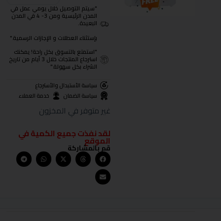
"سيتم التوصيل خلال يومي عمل في
المدن الرئيسية ومن 3- 4 في المدن
البعيدة.
بإستثناء العطلات و الإجازات الرسمية."
"استمتع بالتسوق بكل راحة! يمكنك
استرجاع المنتجات خلال 3 أيام من تاريخ
الشراء بكل سهولة."
سياسة الأستبدال والأسترجاع
سياسة الضمان
خدمة العملاء
غير متوفر في المخزون
لقد نفذت جميع الكمية في
الموقع
قم بالمشاركة