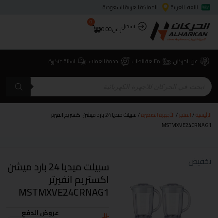
اللغة: العربية
المملكة العربية السعودية
0
تسجيل
ر.س
0.00
عن الحركان
متابعة الطلب
خدمة العملاء
اسئلة متكررة
الرئيسية
/
المتجر
/
الأجهزة الصغيرة
/ سبيلت ميديا 24 بارد ميشن اكستريم انفيرتر
MSTMXVE24CRNAG1
تخفيض
سبيلت ميديا 24 بارد ميشن
اكستريم انفيرتر
MSTMXVE24CRNAG1
عروض الدفع