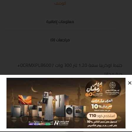
الوصف
معلومات إضافية
مراجعات (0)
خلاط اوكرينا سعة 1.20 لتر 300 وات OCRMXPLB6007+
حبة مجانا
منتجات مشابهة