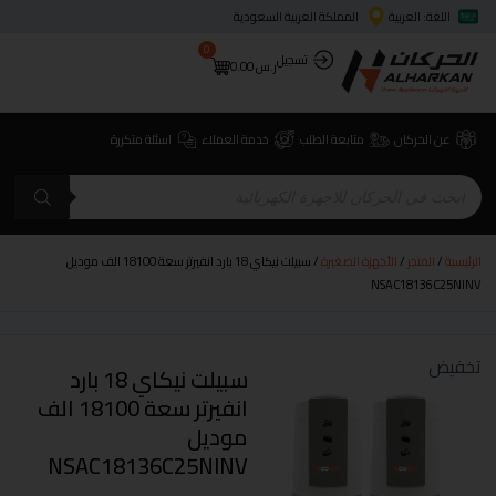
اللغة: العربية
المملكة العربية السعودية
0
تسجيل
ر.س
0.00
عن الحركان
متابعة الطلب
خدمة العملاء
اسئلة متكررة
الرئيسية
/
المتجر
/
الأجهزة الصغيرة
/ سبيلت نيكاي 18 بارد انفيرتر سعة 18100 الف موديل
NSAC18136C25NINV
تخفيض
سبيلت نيكاي 18 بارد
انفيرتر سعة 18100 الف
موديل
NSAC18136C25NINV