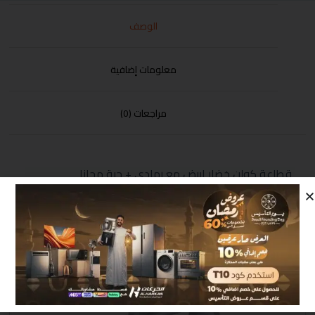
الوصف
معلومات إضافية
مراجعات (0)
قطاعة كولن خضار ابيض مع رمادي + حبة مجانا
منتجات مشابهة