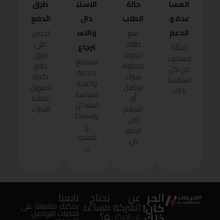
المسا
حالة
الاستب
طرق
عدة و
الطلب
دال
الدفع
الدعم
والاس
تتبع
احصل
طلبك
على
ترجاع
إسألنا
خطوة
طرق
وسنجيب
استمتع
بخطوة
دفع
عن كل
بخدمة
سواء
كثيرة
استفسا
واضحة
توصيل
لتسهيل
راتك.
لسياسة
أو
عملية
استبدال
استلام
الشراء.
واسترجا
من
ع
المعر
المنتجا
ض.
ت.
الحر
عن
تحتاج
تابعنا
كان!
الشركة
مساعد
يمكنك متابعتنا على
منصات التواصل
ة؟
خلك
عن الحركان