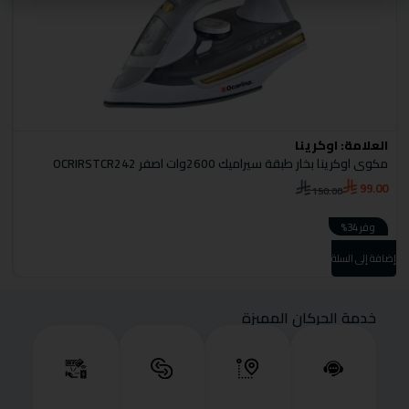
العلامة:
اوكرينا
ا
مكوى اوكرينا بخار طبقة سيراميك 2600وات اصفر OCRIRSTCR242
م
0
99.00
150.00
وفر 34%
إضافة إلى السلة
إضا
خدمة الحركان المميزة