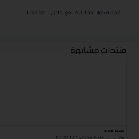
قطاعة كولن خضار ابيض مع رمادي + حبة مجانا
منتجات مشابهة
العلامة:
اوكرينا
مكوى اوكرينا جاف قاعدة ذهبي OCRIRNR31002