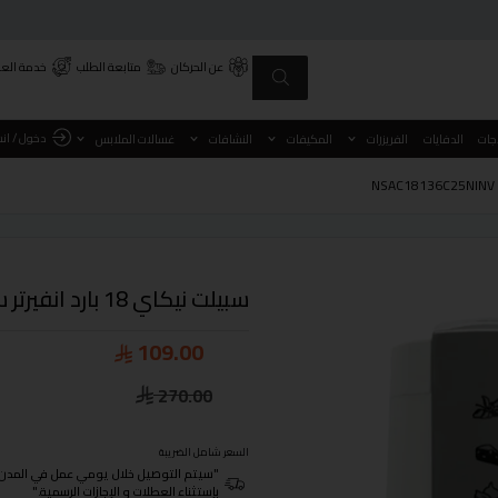
عن الحركان
متابعة الطلب
خدمة العم
دخول / ان
اجات
الدفايات
الفريزرات
المكيفات
النشافات
غسالات الملابس
سبيلت نيكاي 18 بارد انفيرتر سعة 18100 الف موديل NSAC18136C25NINV
109.00
270.00
السعر شامل الضريبة
"سيتم التوصيل خلال يومي عمل في المدن الرئيسية ومن 3- 4
بإستثناء العطلات و الإجازات الرسمية."