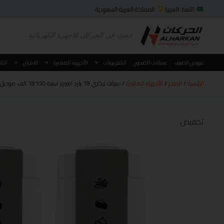
اللغة: العربية
المملكة العربية السعودية
عروض الصيف
غسالات الصحون
التلفزيونات
الأجهزة الصغيرة
الافران
الثل
الرئيسية
/
المتجر
/
الأجهزة الصغيرة
/ سبيلت نيكاي 18 بارد انفيرتر سعة 18100 الف موديل NSAC18136C25NINV
تخفيض