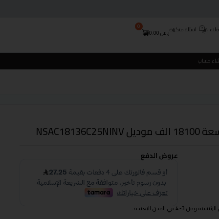
0
لاء
اسئلة متكررة
ر.س
0.00
شاء حساب
عروض الدفع
 في المدن البعيدة.