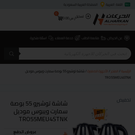
اللغة: العربية
المملكة العربية السعودية
0
تسجيل
ر.س
0.00
عن الحركان
متابعة الطلب
خدمة العملاء
اسئلة متكررة
الرئيسية
/
المتجر
/
الأجهزة الصغيرة
/ شاشة توشيرو 55 بوصة سمارت ويبوس موديل
TRO55MEU4STNK
تخفيض
شاشة توشيرو 55 بوصة
سمارت ويبوس موديل
TRO55MEU4STNK
عروض الدفع