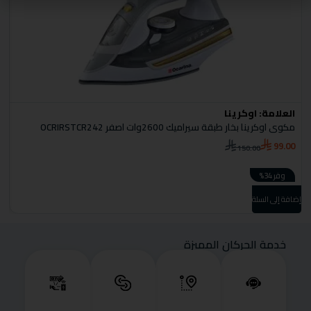
العلامة:
اوكرينا
ا
مكوى اوكرينا بخار طبقة سيراميك 2600وات اصفر OCRIRSTCR242
كا
0
99.00
150.00
وفر 34%
إضا
إضافة إلى السلة
خدمة الحركان المميزة