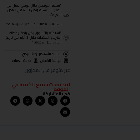
"سيتم التوصيل خلال يومي عمل في
المدن الرئيسية ومن 3- 4 في المدن
البعيدة.
بإستثناء العطلات و الإجازات الرسمية."
"استمتع بالتسوق بكل راحة! يمكنك
استرجاع المنتجات خلال 3 أيام من تاريخ
الشراء بكل سهولة."
سياسة الأستبدال والأسترجاع
سياسة الضمان
خدمة العملاء
غير متوفر في المخزون
لقد نفذت جميع الكمية في
الموقع
قم بالمشاركة