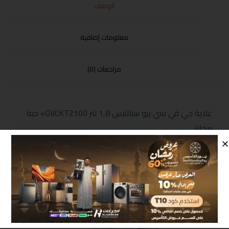
الوصف
معلومات إضافية
مراجعات (0)
غلاية جي في سي برو ستانليس 1,8 لتر GVCKT2100+ حبة
مجانا
منتجات مشابهة