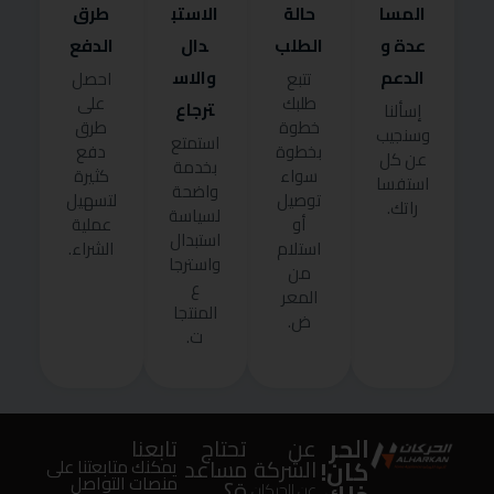
المسا
حالة
الاستب
طرق
عدة و
الطلب
دال
الدفع
الدعم
والاس
تتبع
احصل
طلبك
على
ترجاع
إسألنا
خطوة
طرق
وسنجيب
استمتع
بخطوة
دفع
عن كل
بخدمة
سواء
كثيرة
استفسا
واضحة
توصيل
لتسهيل
راتك.
لسياسة
أو
عملية
استبدال
استلام
الشراء.
واسترجا
من
ع
المعر
المنتجا
ض.
ت.
الحر
عن
تحتاج
تابعنا
كان!
الشركة
مساعد
يمكنك متابعتنا على
منصات التواصل
ة؟
عن الحركان