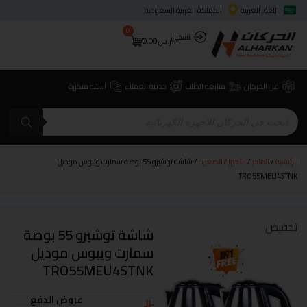
اللغة: العربية
المملكة العربية السعودية
0
تسجيل
ر.س
0.00
عن الحركان
متابعة الطلب
خدمة العملاء
اسئلة متكررة
الرئيسية
/
المتجر
/
الأجهزة الصغيرة
/ شاشة توشيرو 55 بوصة سمارت ويبوس موديل
TRO55MEU4STNK
تخفيض
شاشة توشيرو 55 بوصة
سمارت ويبوس موديل
TRO55MEU4STNK
عروض الدفع