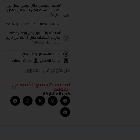
"سيتم التوصيل خلال يومي عمل في
المدن الرئيسية ومن 3- 4 في المدن
البعيدة.
بإستثناء العطلات و الإجازات الرسمية."
"استمتع بالتسوق بكل راحة! يمكنك
استرجاع المنتجات خلال 3 أيام من تاريخ
الشراء بكل سهولة."
سياسة الأستبدال والأسترجاع
سياسة الضمان
خدمة العملاء
غير متوفر في المخزون
لقد نفذت جميع الكمية في
الموقع
قم بالمشاركة