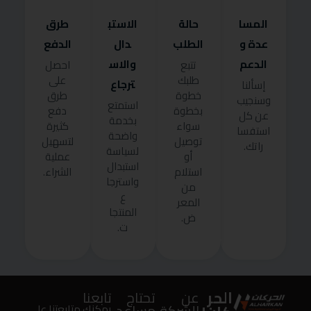
المسا
حالة
الاستب
طرق
عدة و
الطلب
دال
الدفع
الدعم
والاس
تتبع
احصل
طلبك
على
ترجاع
إسألنا
خطوة
طرق
وسنجيب
استمتع
بخطوة
دفع
عن كل
بخدمة
سواء
كثيرة
استفسا
واضحة
توصيل
لتسهيل
راتك.
لسياسة
أو
عملية
استبدال
استلام
الشراء.
واسترجا
من
ع
المعر
المنتجا
ض.
ت.
الحر
عن
تحتاج
تابعنا
الشركة
مساعد
يمكنك متابعتنا على