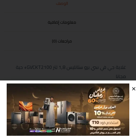
الوصف
معلومات إضافية
مراجعات (0)
غلاية جي في سي برو ستانليس 1,8 لتر GVCKT2100+ حبة
مجانا
منتجات مشابهة