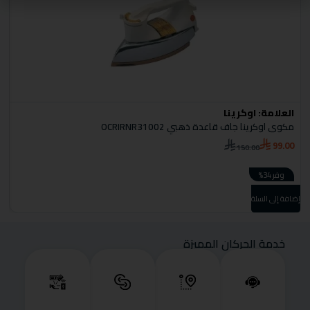
العلامة:
اوكرينا
ا
مكوى اوكرينا جاف قاعدة ذهبي OCRIRNR31002
كا
0
99.00
150.00
وفر 34%
إضا
إضافة إلى السلة
خدمة الحركان المميزة