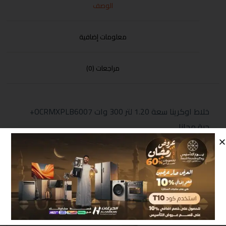
الوصف
معلومات إضافية
مراجعات (0)
خلاط اوكرينا سعة 1.20 لتر 300 وات OCRMXPLB6007+
حبة مجانا
منتجات مشابهة