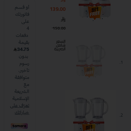
139.00
150.00
السعر
شامل
الضريبة