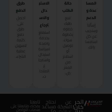
المسا
حالة
الاستب
طرق
عدة و
الطلب
دال
الدفع
الدعم
والاس
تتبع
احصل
طلبك
على
ترجاع
إسألنا
خطوة
طرق
وسنجيب
استمتع
بخطوة
دفع
عن كل
بخدمة
سواء
كثيرة
استفسا
واضحة
توصيل
لتسهيل
راتك.
لسياسة
أو
عملية
استبدال
استلام
الشراء.
واسترجا
من
ع
المعر
المنتجا
ض.
ت.
الحر
عن
تحتاج
تابعنا
كان!
الشركة
مساعد
يمكنك متابعتنا على
منصات التواصل
ة؟
عن الحركان