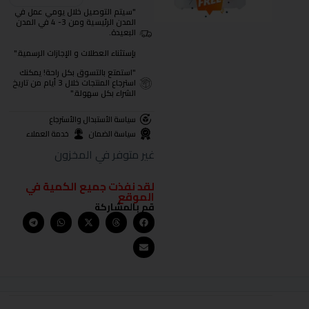
"سيتم التوصيل خلال يومي عمل في
المدن الرئيسية ومن 3- 4 في المدن
البعيدة.
بإستثناء العطلات و الإجازات الرسمية."
"استمتع بالتسوق بكل راحة! يمكنك
استرجاع المنتجات خلال 3 أيام من تاريخ
الشراء بكل سهولة."
سياسة الأستبدال والأسترجاع
سياسة الضمان
خدمة العملاء
غير متوفر في المخزون
لقد نفذت جميع الكمية في
الموقع
قم بالمشاركة