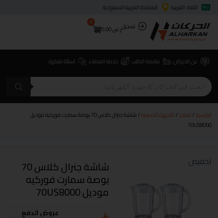
اللغة: العربية
المملكة العربية السعودية
0
تسجيل
ر.س
0.00
عن الحركان
متابعة الطلب
خدمة العملاء
اسئلة متكررة
الرئيسية
/
المتجر
/
الأجهزة الصغيرة
/ شاشة جنرال كلاس 70 بوصة سمارت فوركيه موديل
70US8000
تخفيض
شاشة جنرال كلاس 70
بوصة سمارت فوركيه
موديل 70US8000
عروض الدفع