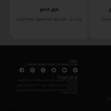
ع
طرق الدفع
ستبدال
احصل على طرق دفع كثيرة لتسهيل عملية الشراء.
تابعنا
يمكنك متابعتنا على منصات التواصل الإجتماعى
او زور فروعنا:
طريق الملك عبدالعزيز، الحزم، الرس 58884، المملكة العربية
السعودية
زامل العبدالله السليم، الفيضة، عنيزة 56241، المملكة العربية
السعودية
شارع محمد عبدالله القاضي، الشرقية، عنيزة 56439، المملكة
العربية السعودية
جاع