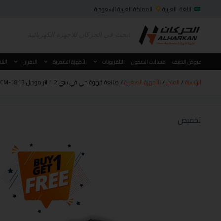
اللغة: العربية
المملكة العربية السعودية
عروض الصيف
غسالات الصحون
التلفزيونات
الأجهزة الصغيرة
الافران
الثل
الرئيسية
/
المتجر
/
الأجهزة الصغيرة
/ صانعة قهوة جي في سي 1.2 لتر موديل GVCM-1813
تخفيض