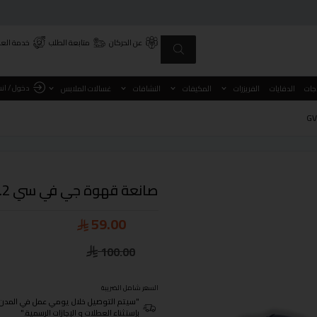
عن الحركان
متابعة الطلب
خدمة العم
دخول / ان
اجات
الدفايات
الفريزرات
المكيفات
النشافات
غسالات الملابس
صانعة قهوة جي في سي 1.2 لتر موديل GVCM-1813
59.00
100.00
السعر شامل الضريبة
"سيتم التوصيل خلال يومي عمل في المدن الرئيسية ومن 3- 4
بإستثناء العطلات و الإجازات الرسمية."