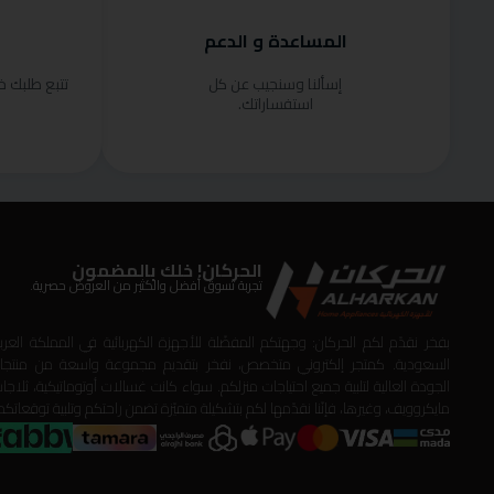
المساعدة و الدعم
إسألنا وسنجيب عن كل
تتبع طلبك 
استفساراتك.
الحركان! خلك بالمضمون
تجربة تسوق أفضل والكثير من العروض حصرية.
بفخر نقدّم لكم الحركان: وجهتكم المفضّلة للأجهزة الكهربائية في المملكة العربي
السعودية. كمتجر إلكتروني متخصص، نفخر بتقديم مجموعة واسعة من منتجا
الجودة العالية لتلبية جميع احتياجات منزلكم. سواء كانت غسالات أوتوماتيكية، ثلاجات
مايكروويف، وغيرها، فإنّنا نقدّمها لكم بتشكيلة متميّزة تضمن راحتكم وتلبية توقعاتكم