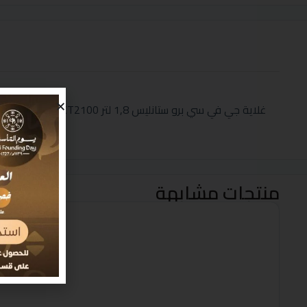
غلاية جي في سي برو ستانليس 1,8 لتر GVCKT2100+ حبة مجانا
منتجات مشابهة