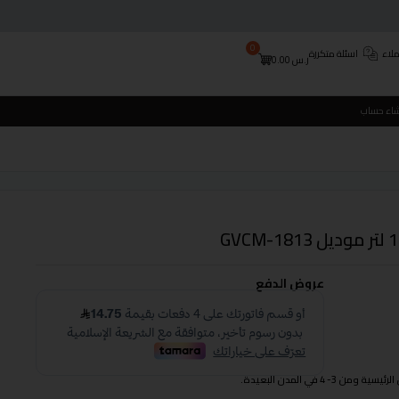
0
لاء
اسئلة متكررة
ر.س
0.00
شاء حساب
عروض الدفع
 في المدن البعيدة.