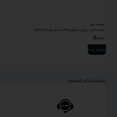
العلامة:
كولن
كاوية كولن يديوي بخار ازرق 1300 وات موديل 803105003
100.00
إضافة إلى السلة
خدمة الحركان المميزة