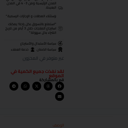
المدن الرئيسية ومن 3- 4 في المدن
البعيدة.
بإستثناء العطلات و الإجازات الرسمية."
"استمتع بالتسوق بكل راحة! يمكنك
استرجاع المنتجات خلال 3 أيام من تاريخ
الشراء بكل سهولة."
سياسة الأستبدال والأسترجاع
سياسة الضمان
خدمة العملاء
غير متوفر في المخزون
لقد نفذت جميع الكمية في
الموقع
قم بالمشاركة
الوصف