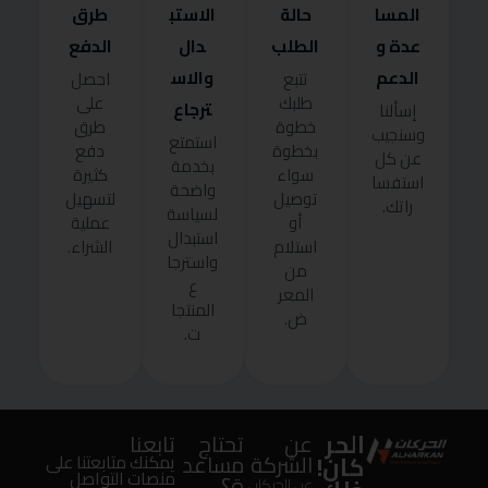
المسا
حالة
الاستب
طرق
عدة و
الطلب
دال
الدفع
الدعم
والاس
تتبع
احصل
طلبك
على
ترجاع
إسألنا
خطوة
طرق
وسنجيب
استمتع
بخطوة
دفع
عن كل
بخدمة
سواء
كثيرة
استفسا
واضحة
توصيل
لتسهيل
راتك.
لسياسة
أو
عملية
استبدال
استلام
الشراء.
واسترجا
من
ع
المعر
المنتجا
ض.
ت.
الحر
عن
تحتاج
تابعنا
كان!
الشركة
مساعد
يمكنك متابعتنا على
منصات التواصل
ة؟
عن الحركان