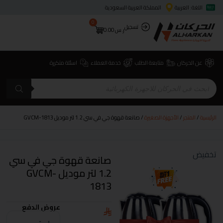
اللغة: العربية
المملكة العربية السعودية
0
تسجيل
ر.س
0.00
عن الحركان
متابعة الطلب
خدمة العملاء
اسئلة متكررة
الرئيسية
/
المتجر
/
الأجهزة الصغيرة
/ صانعة قهوة جي في سي 1.2 لتر موديل GVCM-1813
تخفيض
صانعة قهوة جي في سي
1.2 لتر موديل GVCM-
1813
عروض الدفع