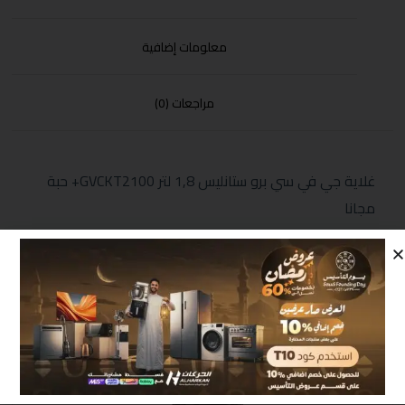
معلومات إضافية
مراجعات (0)
غلاية جي في سي برو ستانليس 1,8 لتر GVCKT2100+ حبة
مجانا
منتجات مشابهة