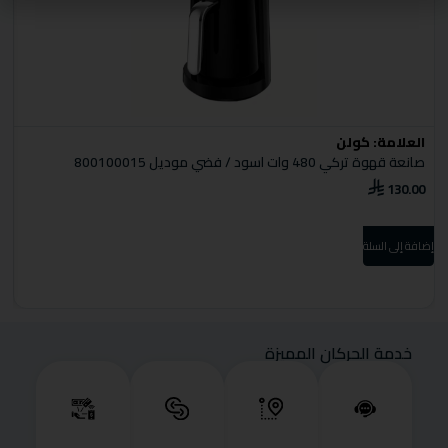
العلامة:
كولن
ا
صانعة قهوة تركي 480 وات اسود / فضي موديل 800100015
صا
0
130.00
إضافة إلى السلة
إضا
خدمة الحركان المميزة