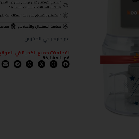
"سيتم التوصيل خلال يومي عمل في المدن الرئيسية ومن 3- 4
بإستثناء العطلات و الإجازات الرسمية."
"استمتع بالتسوق بكل راحة! يمكنك استرجاع المنتجات خلال 3 أيام من تا
سياسة الأستبدال والأسترجاع
سياسة
غير متوفر في المخزون
لقد نفذت جميع الكمية في الموقع
قم بالمشاركة