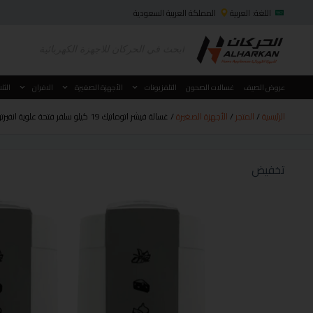
اللغة: العربية
المملكة العربية السعودية
عروض الصيف
غسالات الصحون
التلفزيونات
الأجهزة الصغيرة
الافران
الثل
الرئيسية
/
المتجر
/
الأجهزة الصغيرة
/ غسالة فيشر اتوماتيك 19 كيلو سلفر فتحة علوية انفيرتر مع سخان FAWMT-M190GIHDD
تخفيض