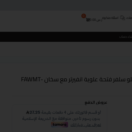
0
لاء
اسئلة متكررة
ر.س
0.00
شاء حساب
غسالة فيشر اتوماتيك 19 كيلو سلفر فتحة علوية انفيرتر مع سخان FAWMT-
عروض الدفع