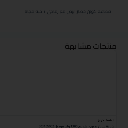
قطاعة كولن خضار ابيض مع رمادي + حبة مجانا
منتجات مشابهة
العلامة:
كولن
كاوية كولن يديوي بخار بيج 1300 وات موديل 803105002