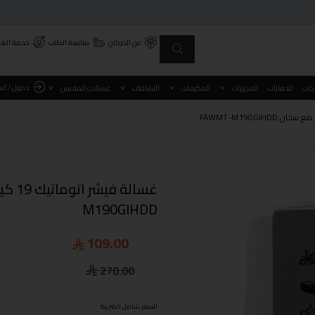
عن الحركان
متابعة الطلب
خدمة العم
دخول / ان
اجات
الدفايات
الفريزرات
المكيفات
النشافات
غسالات الملابس
M190GIHDD
109.00
270.00
السعر شامل الضريبة