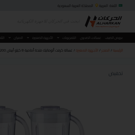
اللغة: العربية
المملكة العربية السعودية
عروض الصيف
غسالات الصحون
التلفزيونات
الأجهزة الصغيرة
الافران
الثل
الرئيسية
/
المتجر
/
الأجهزة الصغيرة
/ غسالة كرفت أتوماتيك فتحة أمامية 8 كيلو أبيض 1200 دورة 15 برنامج موديل CWF80HW
تخفيض