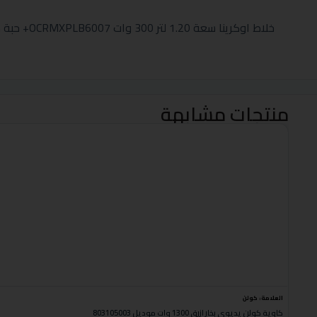
خلاط اوكرينا سعة 1.20 لتر 300 وات OCRMXPLB6007+ حبة مجانا
منتجات مشابهة
العلامة:
كولن
كاوية كولن يديوي بخار ازرق 1300 وات موديل 803105003