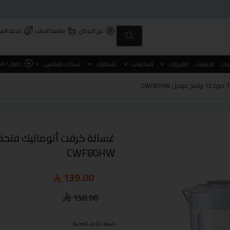
عن الحركان
متابعة الطلب
خدمة العم
دخول / ان
اجات
الدفايات
الفريزرات
المكيفات
النشافات
غسالات الملابس
CWF80HW
139.00
150.00
السعر شامل الضريبة