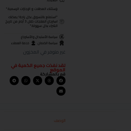
البعيدة.
بإستثناء العطلات و الإجازات الرسمية."
"استمتع بالتسوق بكل راحة! يمكنك
استرجاع المنتجات خلال 3 أيام من تاريخ
الشراء بكل سهولة."
سياسة الأستبدال والأسترجاع
سياسة الضمان
خدمة العملاء
غير متوفر في المخزون
لقد نفذت جميع الكمية في
الموقع
قم بالمشاركة
الوصف