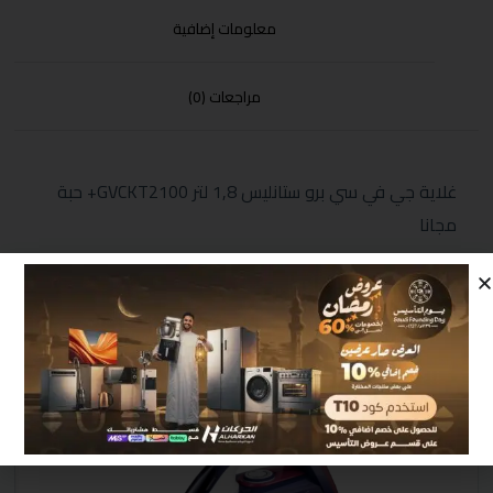
معلومات إضافية
مراجعات (0)
غلاية جي في سي برو ستانليس 1,8 لتر GVCKT2100+ حبة
مجانا
منتجات مشابهة