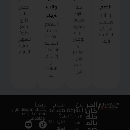
الدعم
والاس
تتبع
احصل
طلبك
على
ترجاع
إسألنا
خطوة
طرق
وسنجيب
استمتع
بخطوة
دفع
عن كل
بخدمة
سواء
كثيرة
استفسا
واضحة
توصيل
لتسهيل
راتك.
لسياسة
أو
عملية
استبدال
استلام
الشراء.
واسترجا
من
ع
المعر
المنتجا
ض.
ت.
الحر
عن
تحتاج
تابعنا
كان!
الشركة
مساعد
يمكنك متابعتنا على
منصات التواصل
ة؟
خلك
عن الحركان
الإجتماعى
بالم
طرق الدفع
المتجر
ضم
اسئلة
السلة