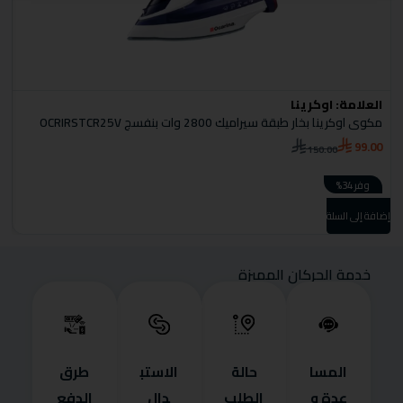
العلامة:
اوكرينا
ا
مكوى اوكرينا بخار طبقة سيراميك 2800 وات بنفسج OCRIRSTCR25V
مص
0
99.00
150.00
وفر 34%
إضا
إضافة إلى السلة
خدمة الحركان المميزة
المسا
حالة
الاستب
طرق
عدة و
الطلب
دال
الدفع