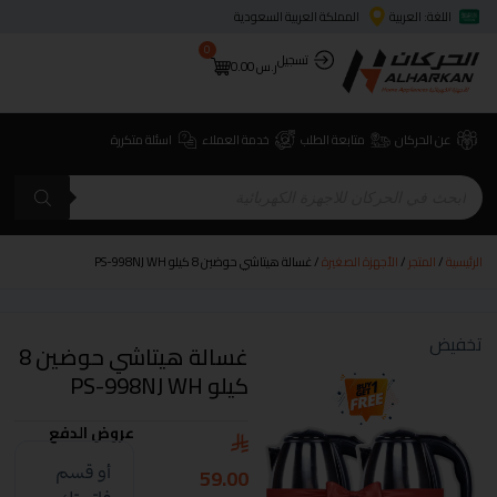
اللغة: العربية
المملكة العربية السعودية
0
تسجيل
ر.س
0.00
عن الحركان
متابعة الطلب
خدمة العملاء
اسئلة متكررة
الرئيسية
/
المتجر
/
الأجهزة الصغيرة
/ غسالة هيتاشي حوضين 8 كيلو PS-998NJ WH
تخفيض
غسالة هيتاشي حوضين 8
كيلو PS-998NJ WH
عروض الدفع
59.00