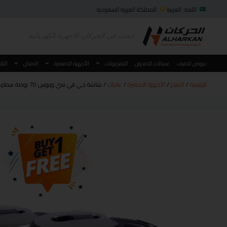
اللغة: العربية
المملكة العربية السعودية
عروض الصيف
غسالات الصحون
التلفزيونات
الأجهزة الصغيرة
الافران
الثل
الرئيسية
/
المتجر
/
الأجهزة الصغيرة
/
غلايات
/ شاشة جي في سي ويبوس 70 بوصة سمارت 4K& GVC-70WS7200