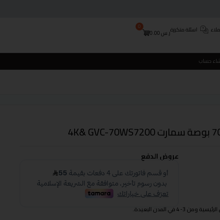
0
لاء
اسئلة متكررة
ر.س
0.00
شاء حساب
عروض الدفع
 في المدن البعيدة.