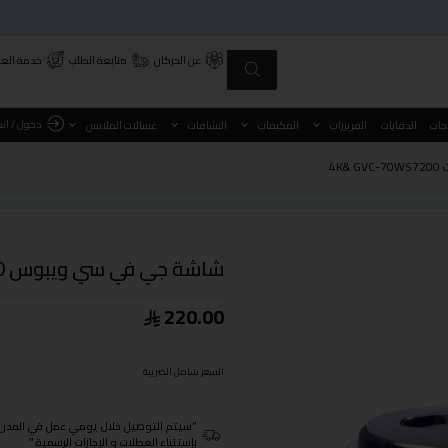
عن الحركان
متابعة الطلب
خدمة العم
دخول / ان
اجات
الدفايات
الفريزرات
المكيفات
النشافات
غسالات الملابس
شاشة جي في سي ويبوس 70 بوصة سمارت 4K& GVC-70WS7200
220.00
السعر شامل الضريبة
"سيتم التوصيل خلال يومي عمل في المدن الرئيسية ومن 3- 4
بإستثناء العطلات و الإجازات الرسمية."