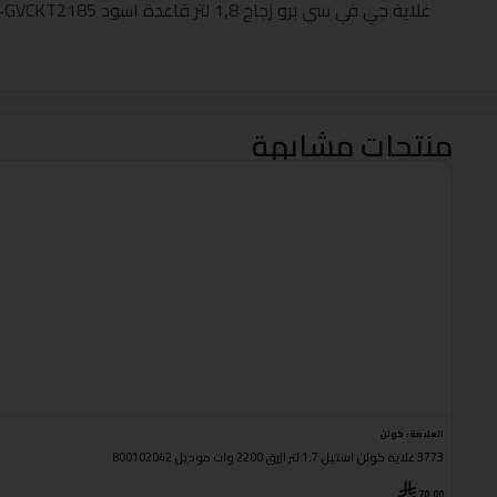
غلاية جي في سي برو زجاج 1,8 لتر قاعدة اسود GVCKT2185+ حبة مجانا
منتجات مشابهة
العلامة:
كولن
3773 غلاية كولن استيل 1.7 لتر ازرق 2200 وات موديل 800102042
70.00