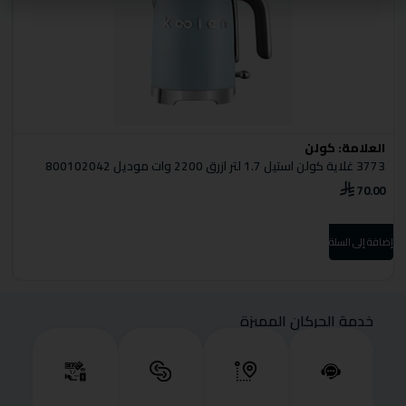
العلامة:
كولن
ا
3773 غلاية كولن استيل 1.7 لتر ازرق 2200 وات موديل 800102042
3775 غل
0
70.00
إضافة إلى السلة
إضا
خدمة الحركان المميزة