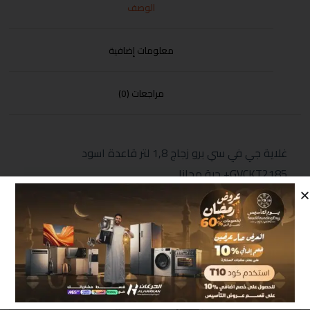
الوصف
معلومات إضافية
مراجعات (0)
غلاية جي في سي برو زجاج 1,8 لتر قاعدة اسود
GVCKT2185+ حبة مجانا
منتجات مشابهة