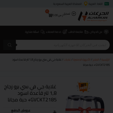
اللغة: العربية
المملكة العربية السعودية
0
تسجيل
ر.س
0.00
عن الحركان
متابعة الطلب
خدمة العملاء
اسئلة متكررة
الرئيسية
/
المتجر
/
الأجهزة الصغيرة
/
غلايات
/ غلاية جي في سي برو زجاج 1,8 لتر قاعدة اسود
GVCKT2185+ حبة مجانا
غلاية جي في سي برو زجاج
1,8 لتر قاعدة اسود
GVCKT2185+ حبة مجانا
عروض الدفع