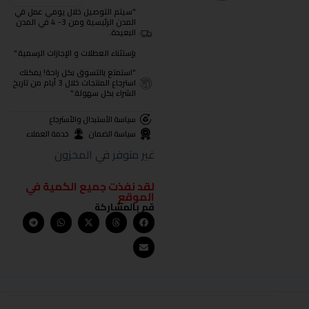
"سيتم التوصيل خلال يومي عمل في
المدن الرئيسية ومن 3- 4 في المدن
البعيدة.
بإستثناء العطلات و الإجازات الرسمية."
"استمتع بالتسوق بكل راحة! يمكنك
استرجاع المنتجات خلال 3 أيام من تاريخ
الشراء بكل سهولة."
سياسة الأستبدال والأسترجاع
سياسة الضمان
خدمة العملاء
غير متوفر في المخزون
لقد نفذت جميع الكمية في
الموقع
قم بالمشاركة