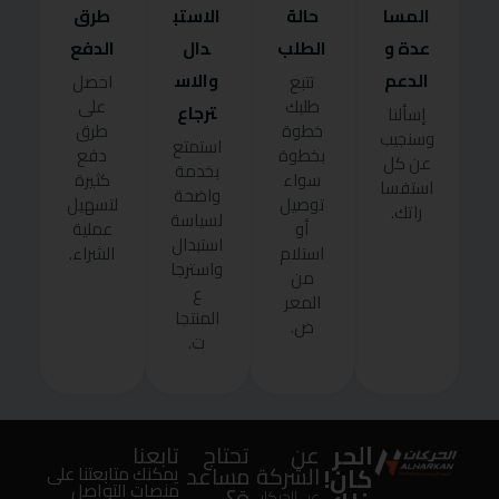
المسا
حالة
الاستب
طرق
عدة و
الطلب
دال
الدفع
الدعم
والاس
تتبع
احصل
طلبك
على
ترجاع
إسألنا
خطوة
طرق
وسنجيب
استمتع
بخطوة
دفع
عن كل
بخدمة
سواء
كثيرة
استفسا
واضحة
توصيل
لتسهيل
راتك.
لسياسة
أو
عملية
استبدال
استلام
الشراء.
واسترجا
من
ع
المعر
المنتجا
ض.
ت.
الحر
عن
تحتاج
تابعنا
كان!
الشركة
مساعد
يمكنك متابعتنا على
منصات التواصل
ة؟
عن الحركان