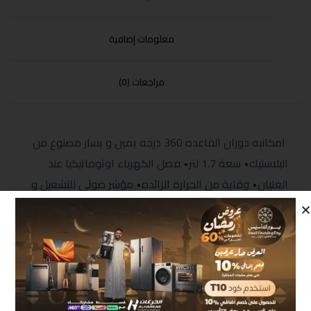
معلومات إضافية
مراجعات (0)
امكانيه دوران القاعده 360 درجه يمين و يسار مصنوع من
البلاستيك• سعة 1.7 لتر• فصل الكهرباء اوتوماتيكيا عند
الغليان• وقاية من الحرارة الزائده• مؤشر ضوئي للتشغيل و
الاغلاق• 220-240 فولت• 50-60 هرتز• 2200 واط
منتجات مشابهة