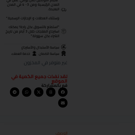
"سيتم التوصيل خلال يومي عمل في
المدن الرئيسية ومن 3- 4 في المدن
البعيدة.
بإستثناء العطلات و الإجازات الرسمية."
"استمتع بالتسوق بكل راحة! يمكنك
استرجاع المنتجات خلال 3 أيام من تاريخ
الشراء بكل سهولة."
سياسة الأستبدال والأسترجاع
سياسة الضمان
خدمة العملاء
غير متوفر في المخزون
لقد نفذت جميع الكمية في
الموقع
قم بالمشاركة
الوصف