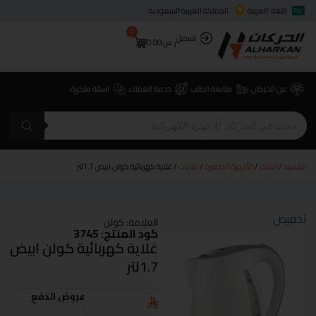
اللغة: العربية
المملكة العربية السعودية
0
تسجيل
ر.س
0.00
عن الحركان
متابعة الطلب
خدمة العملاء
اسئلة متكررة
الرئيسية
/
المتجر
/
الأجهزة الصغيرة
/
غلايات
/ غلاية كهربائية كولن ابيض 1.7لتر
تخفيض
العلامة:
كولن
كود المنتج: 3745
غلاية كهربائية كولن ابيض
1.7لتر
عروض الدفع