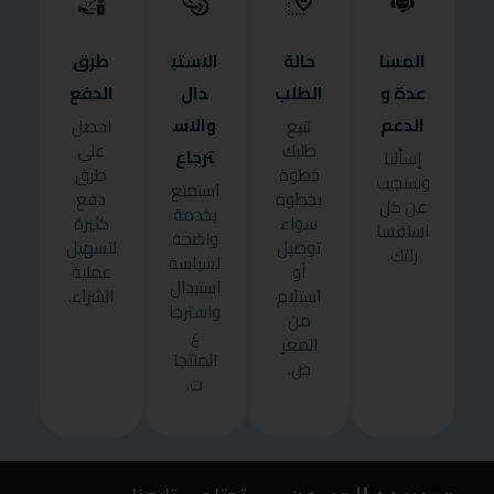
المسا
حالة
الاستب
طرق
عدة و
الطلب
دال
الدفع
الدعم
والاس
تتبع
احصل
طلبك
على
ترجاع
إسألنا
خطوة
طرق
وسنجيب
استمتع
بخطوة
دفع
عن كل
بخدمة
سواء
كثيرة
استفسا
واضحة
توصيل
لتسهيل
راتك.
لسياسة
أو
عملية
استبدال
استلام
الشراء.
واسترجا
من
ع
المعر
المنتجا
ض.
ت.