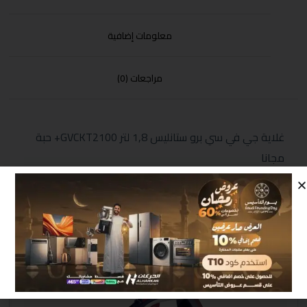
معلومات إضافية
مراجعات (0)
غلاية جي في سي برو ستانليس 1,8 لتر GVCKT2100+ حبة
مجانا
منتجات مشابهة