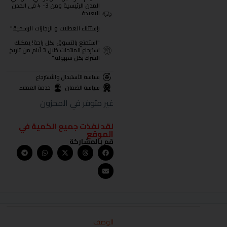
المدن الرئيسية ومن 3- 4 في المدن
البعيدة.
بإستثناء العطلات و الإجازات الرسمية."
"استمتع بالتسوق بكل راحة! يمكنك
استرجاع المنتجات خلال 3 أيام من تاريخ
الشراء بكل سهولة."
سياسة الأستبدال والأسترجاع
سياسة الضمان
خدمة العملاء
غير متوفر في المخزون
لقد نفذت جميع الكمية في
الموقع
قم بالمشاركة
الوصف