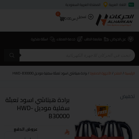
اللغة: العربية
المملكة العربية السعودية
0
تسجيل
ر.س
0.00
عن الحركان
متابعة الطلب
خدمة العملاء
اسئلة متكررة
الرئيسية
/
المتجر
/
الأجهزة الصغيرة
/ برادة هيتاشي اسود تعبئة سفلية موديل HWD-B30000
تخفيض
برادة هيتاشي اسود تعبئة
سفلية موديل HWD-
B30000
عروض الدفع