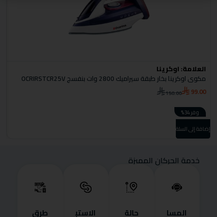
العلامة:
اوكرينا
ا
مكوى اوكرينا بخار طبقة سيراميك 2800 وات بنفسج OCRIRSTCR25V
م
0
99.00
150.00
وفر 34%
إضا
إضافة إلى السلة
خدمة الحركان المميزة
المسا
حالة
الاستب
طرق