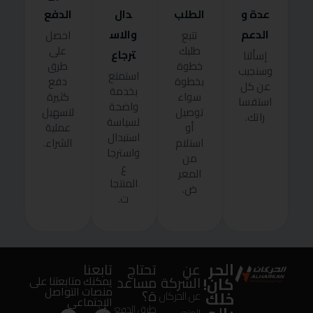
عدة و
الطلب
دال
الدفع
الدعم
والاس
تتبع
احصل
طلبك
على
ترجاع
إسألنا
خطوة
طرق
وسنجيب
استمتع
بخطوة
دفع
عن كل
بخدمة
سواء
كثيرة
استفسا
واضحة
توصيل
لتسهيل
راتك.
لسياسة
أو
عملية
استبدال
استلام
الشراء.
واسترجا
من
ع
المعر
المنتجا
ض.
ت.
الحر
عن
تحتاج
تابعنا
كان!
الشركة
مساعد
يمكنك متابعتنا على
منصات التواصل
ة؟
خلك
عن الحركان
الإجتماعى
طرق الدفع