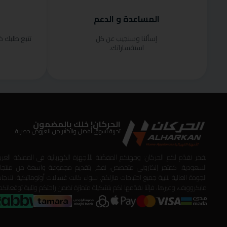
المساعدة و الدعم
إسألنا وسنجيب عن كل
تتبع طلبك 
استفساراتك.
الحركان! خلك بالمضمون
تجربة تسوق أفضل والكثير من العروض حصرية.
بفخر نقدّم لكم الحركان: وجهتكم المفضّلة للأجهزة الكهربائية في المملكة العربي
السعودية. كمتجر إلكتروني متخصص، نفخر بتقديم مجموعة واسعة من منتجا
الجودة العالية لتلبية جميع احتياجات منزلكم. سواء كانت غسالات أوتوماتيكية، ثلاجات
مايكروويف، وغيرها، فإنّنا نقدّمها لكم بتشكيلة متميّزة تضمن راحتكم وتلبية توقعاتكم