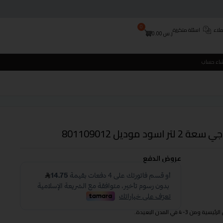
0
لاء
اسئلة متكررة
ر.س
0.00
شاء حساب
موديل 801109012
عروض الدفع
 في المدن البعيدة.