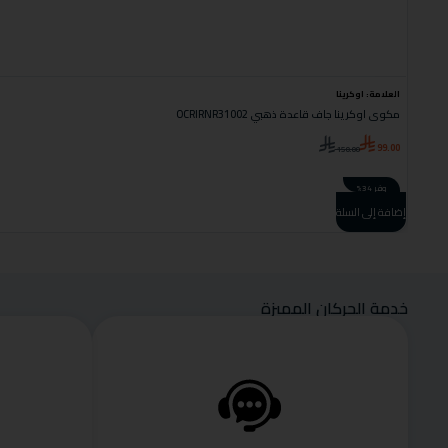
العلامة:
اوكرينا
مكوى اوكرينا جاف قاعدة ذهبي OCRIRNR31002
99.00
150.00
وفر 34%
إضافة إلى السلة
خدمة الحركان المميزة