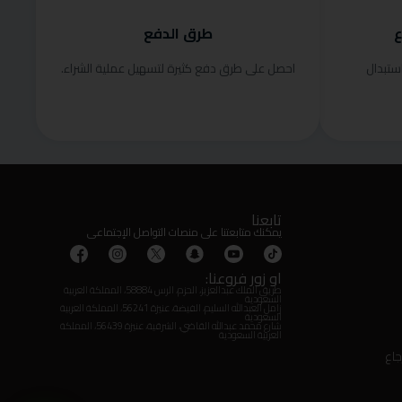
ع
طرق الدفع
ستبدال
احصل على طرق دفع كثيرة لتسهيل عملية الشراء.
تابعنا
يمكنك متابعتنا على منصات التواصل الإجتماعى
او زور فروعنا:
طريق الملك عبدالعزيز، الحزم، الرس 58884، المملكة العربية
السعودية
زامل العبدالله السليم، الفيضة، عنيزة 56241، المملكة العربية
السعودية
شارع محمد عبدالله القاضي، الشرقية، عنيزة 56439، المملكة
العربية السعودية
جاع