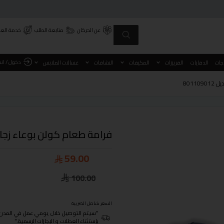
عن الحركان
متابعة الطلب
خدمة العم
دخول / ان
اجات
الدفايات
الفريزرات
المكيفات
النشافات
غسالات الملابس
فرامة طعام كولن بوعاء زجاجي سعة 2 لتر اسود 
59.00
100.00
السعر شامل الضريبة
"سيتم التوصيل خلال يومي عمل في المدن الرئيسية ومن 3- 4
بإستثناء العطلات و الإجازات الرسمية."