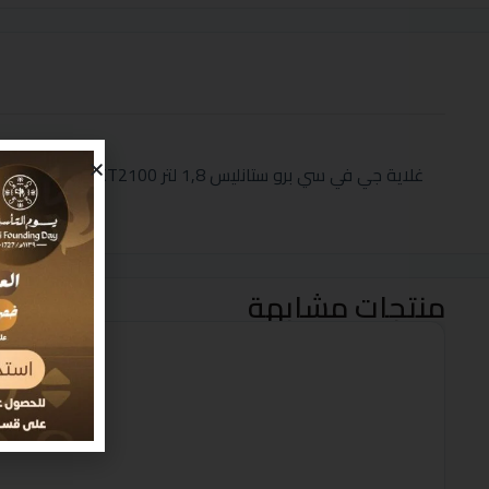
غلاية جي في سي برو ستانليس 1,8 لتر GVCKT2100+ حبة مجانا
منتجات مشابهة