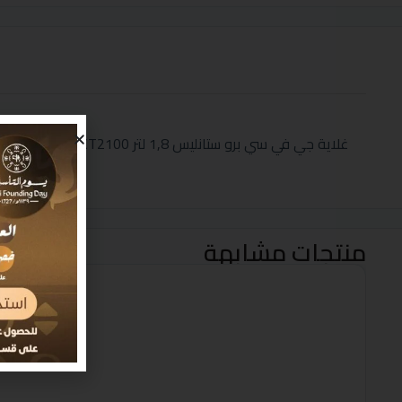
غلاية جي في سي برو ستانليس 1,8 لتر GVCKT2100+ حبة مجانا
منتجات مشابهة