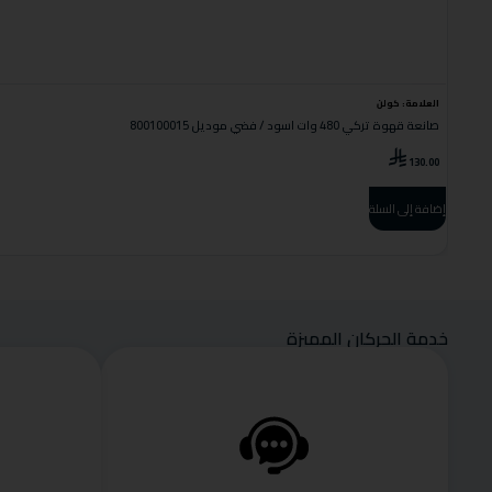
العلامة:
كولن
صانعة قهوة تركي 480 وات اسود / فضي موديل 800100015
130.00
إضافة إلى السلة
خدمة الحركان المميزة