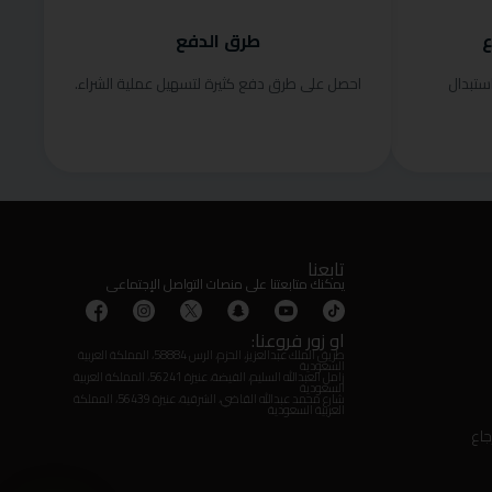
ع
طرق الدفع
ستبدال
احصل على طرق دفع كثيرة لتسهيل عملية الشراء.
تابعنا
يمكنك متابعتنا على منصات التواصل الإجتماعى
او زور فروعنا:
طريق الملك عبدالعزيز، الحزم، الرس 58884، المملكة العربية
السعودية
زامل العبدالله السليم، الفيضة، عنيزة 56241، المملكة العربية
السعودية
شارع محمد عبدالله القاضي، الشرقية، عنيزة 56439، المملكة
العربية السعودية
جاع