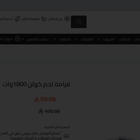
عن الحركان
متابعة الطلب
خدمة العم
دخول / ان
اجات
الدفايات
الفريزرات
المكيفات
النشافات
غسالات الملابس
فرامة لحم كولن 1800وات
59.00
100.00
السعر شامل الضريبة
"سيتم التوصيل خلال يومي عمل في المدن الرئيسية ومن 3- 4
بإستثناء العطلات و الإجازات الرسمية."