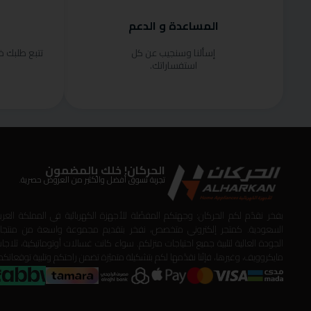
المساعدة و الدعم
إسألنا وسنجيب عن كل
تتبع طلبك 
استفساراتك.
الحركان! خلك بالمضمون
تجربة تسوق أفضل والكثير من العروض حصرية.
بفخر نقدّم لكم الحركان: وجهتكم المفضّلة للأجهزة الكهربائية في المملكة العربي
السعودية. كمتجر إلكتروني متخصص، نفخر بتقديم مجموعة واسعة من منتجا
الجودة العالية لتلبية جميع احتياجات منزلكم. سواء كانت غسالات أوتوماتيكية، ثلاجات
مايكروويف، وغيرها، فإنّنا نقدّمها لكم بتشكيلة متميّزة تضمن راحتكم وتلبية توقعاتكم