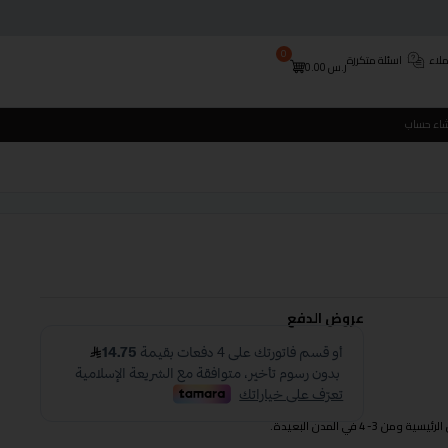
0
لاء
اسئلة متكررة
ر.س
0.00
شاء حساب
عروض الدفع
 في المدن البعيدة.