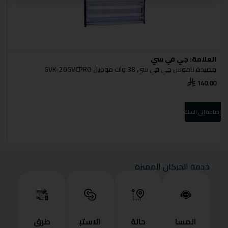
العلامة:
جي في سي
ا
مصيدة ناموس جي في سي 38 وات موديل GVK-20GVCPRO
د
0
140.00
إضافة إلى السلة
إضا
خدمة الحركان المميزة
المسا
حالة
الاستب
طرق