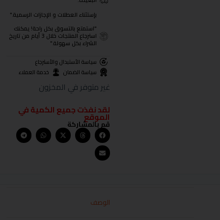
البعيدة.
بإستثناء العطلات و الإجازات الرسمية."
"استمتع بالتسوق بكل راحة! يمكنك
استرجاع المنتجات خلال 3 أيام من تاريخ
الشراء بكل سهولة."
سياسة الأستبدال والأسترجاع
سياسة الضمان
خدمة العملاء
غير متوفر في المخزون
لقد نفذت جميع الكمية في
الموقع
قم بالمشاركة
الوصف