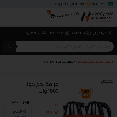
اللغة: العربية
المملكة العربية السعودية
0
تسجيل
ر.س
0.00
عن الحركان
متابعة الطلب
خدمة العملاء
اسئلة متكررة
الرئيسية
/
المتجر
/
الأجهزة الصغيرة
/ فرامة لحم كولن 1800وات
تخفيض
فرامة لحم كولن
1800وات
عروض الدفع
59.00