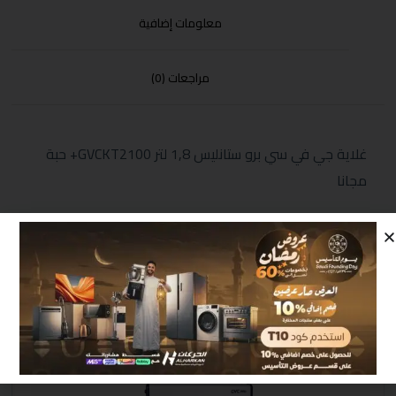
معلومات إضافية
مراجعات (0)
غلاية جي في سي برو ستانليس 1,8 لتر GVCKT2100+ حبة
مجانا
منتجات مشابهة