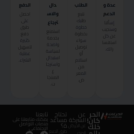
عدة و
الطلب
دال
الدفع
الدعم
والاس
تتبع
احصل
طلبك
على
ترجاع
إسألنا
خطوة
طرق
وسنجيب
استمتع
بخطوة
دفع
عن كل
بخدمة
سواء
كثيرة
استفسا
واضحة
توصيل
لتسهيل
راتك.
لسياسة
أو
عملية
استبدال
استلام
الشراء.
واسترجا
من
ع
المعر
المنتجا
ض.
ت.
الحر
عن
تحتاج
تابعنا
كان!
الشركة
مساعد
يمكنك متابعتنا على
منصات التواصل
ة؟
خلك
عن الحركان
الإجتماعى
بالم
طرق الدفع
المتجر