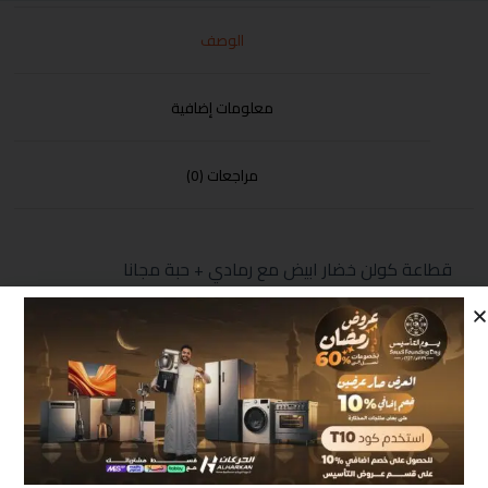
الوصف
معلومات إضافية
مراجعات (0)
قطاعة كولن خضار ابيض مع رمادي + حبة مجانا
منتجات مشابهة