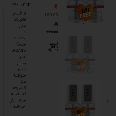
عروض الدفع
109.00
270.00
السعر
شامل
الضريبة