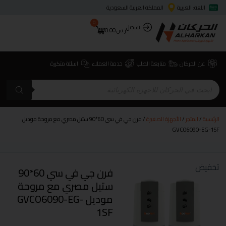
اللغة: العربية
المملكة العربية السعودية
0
تسجيل
ر.س
0.00
عن الحركان
متابعة الطلب
خدمة العملاء
اسئلة متكررة
الرئيسية
/
المتجر
/
الأجهزة الصغيرة
/ فرن جي في سي 60*90 ستيل مصري مع مروحة موديل
GVCO6090-EG-1SF
تخفيض
فرن جي في سي 60*90
ستيل مصري مع مروحة
موديل GVCO6090-EG-
1SF