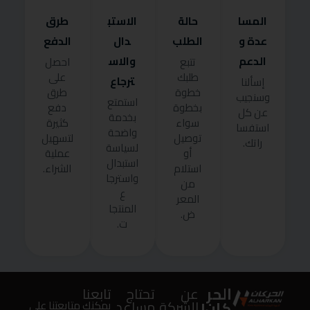
المسا
حالة
الاستب
طرق
عدة و
الطلب
دال
الدفع
الدعم
والاس
تتبع
احصل
طلبك
على
ترجاع
إسألنا
خطوة
طرق
وسنجيب
استمتع
بخطوة
دفع
عن كل
بخدمة
سواء
كثيرة
استفسا
واضحة
توصيل
لتسهيل
راتك.
لسياسة
أو
عملية
استبدال
استلام
الشراء.
واسترجا
من
ع
المعر
المنتجا
ض.
ت.
الحر
عن
تحتاج
تابعنا
كان!
الشركة
مساعد
يمكنك متابعتنا على