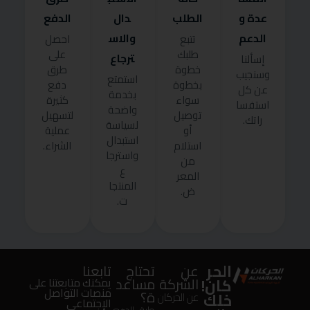
عدة و
الطلب
دال
الدفع
الدعم
والاس
تتبع
احصل
طلبك
على
ترجاع
إسألنا
خطوة
طرق
وسنجيب
استمتع
بخطوة
دفع
عن كل
بخدمة
سواء
كثيرة
استفسا
واضحة
توصيل
لتسهيل
راتك.
لسياسة
أو
عملية
استبدال
استلام
الشراء.
واسترجا
من
ع
المعر
المنتجا
ض.
ت.
الحر
عن
تحتاج
تابعنا
كان!
الشركة
مساعد
يمكنك متابعتنا على
منصات التواصل
ة؟
خلك
عن الحركان
الإجتماعى