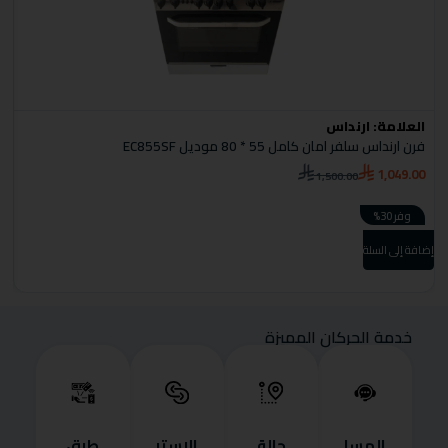
العلامة:
ارنداس
ا
فرن ارنداس سلفر امان كامل 55 * 80 موديل EC855SF
مك
0
1,049.00
1,500.00
وفر 30%
إضافة إلى السلة
إضا
خدمة الحركان المميزة
المسا
حالة
الاستب
طرق