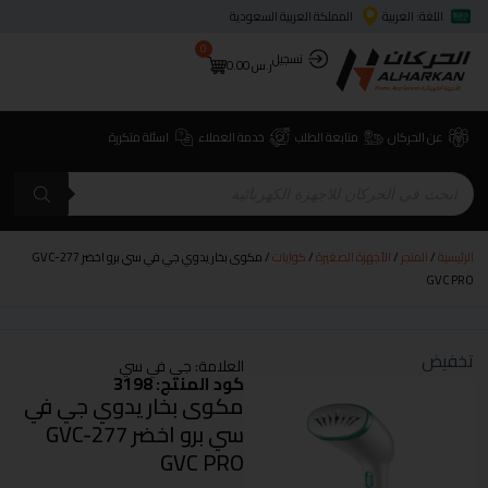
اللغة: العربية
المملكة العربية السعودية
0
تسجيل
ر.س
0.00
عن الحركان
متابعة الطلب
خدمة العملاء
اسئلة متكررة
الرئيسية
/
المتجر
/
الأجهزة الصغيرة
/
كوايات
/ مكوى بخار يدوي جي في سي برو اخضر GVC-277
GVC PRO
تخفيض
العلامة:
جي في سي
كود المنتج: 3198
مكوى بخار يدوي جي في
سي برو اخضر GVC-277
GVC PRO