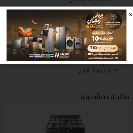
مؤقت التسخين ( 30 ثانية )
يمكن نقلها وتخزينها بسهولة
خاصية إعادة التشغيل التلقائي
ميزة حماية الصمامات الحرارية
يمكن ملئ الماء بالكمية المناسبة لإنهاء الكوي
وظيفة الإغلاق التلقائي عند ارتفاع درجة الحرارة او
نقص المياه
بلد المنشأ : الصين
منتجات مشابهة