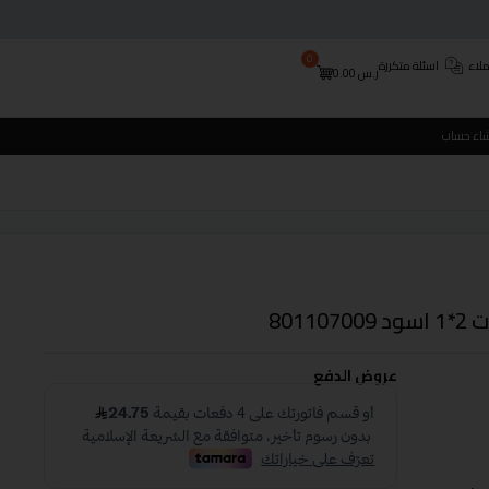
0
لاء
اسئلة متكررة
ر.س
0.00
شاء حساب
عروض الدفع