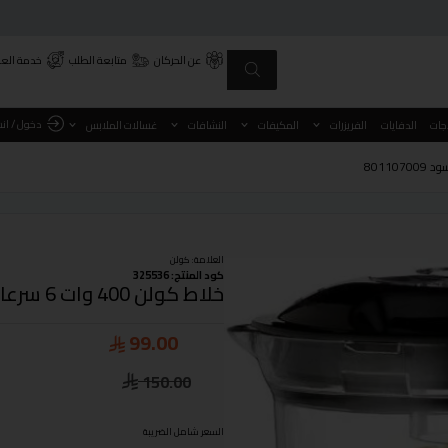
عن الحركان
متابعة الطلب
خدمة العم
دخول / ان
اجات
الدفايات
الفريزرات
المكيفات
النشافات
غسالات الملابس
العلامة:
كولن
كود المنتج: 325536
خلاط كولن 400 وات 6 سرعات 2*1 اسود 801107009
99.00
150.00
السعر شامل الضريبة