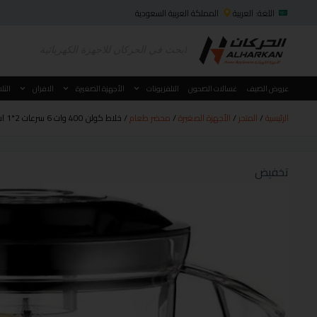
اللغة: العربية
المملكة العربية السعودية
عروض الصيف
غسالات الصحون
التلفزيونات
الأجهزة الصغيرة
الافران
الثل
الرئيسية
/
المتجر
/
الأجهزة الصغيرة
/
محضر طعام
/ خلاط كولن 400 وات 6 سرعات 2*1 اسود 801107009
تخفيض