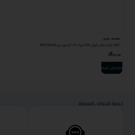
العلامة:
كولن
3827 غلاية زجاج كولن 2200 وات 1.8 لتر موديل 800102048
65.00
إضافة إلى السلة
خدمة الحركان المميزة