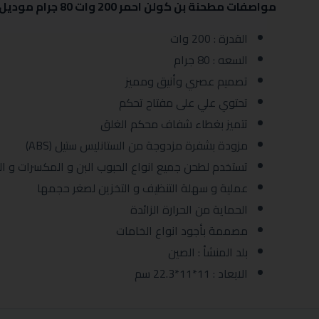
مواصفات مطحنة بن كولن احمر 200 وات 80 جرام موديل 801115004:
القدرة : 200 وات
السعه : 80 جرام
تصميم عصري وأنيق ومميز
تحتوي علي على مفتاح تحكم
تتميز بغطاء شفاف محكم الغلق
مزودة بشفرة مزدوجة من الستانليس ستيل (ABS)
تستخدم لطحن جميع انواع الحبوب البن و المكسرات و الت
عملية و سهلة التنظيف و التخزين لصغر حجمها
الحماية من الحرارة الزائدة
مصممة بأجود انواع الخامات
بلد المنشأ : الصين
الابعاد : 11*11*22.3 سم