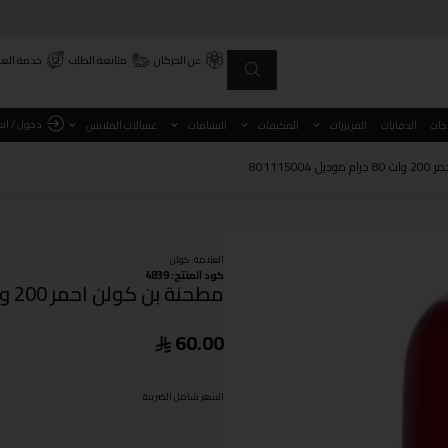
عن الحركان
متابعة الطلب
خدمة العم
دخول / ان
اجات
الدفايات
الفريزرات
المكيفات
النشافات
غسالات الملابس
8011150
العلامة:
كولن
كود المنتج: 4839
مطحنة بن كولن احمر 200 وات 80 جرام موديل 801115004
60.00
السعر شامل الضريبة