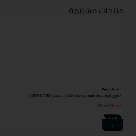
منتجات مشابهة
العلامة:
اوكرينا
مكوى اوكرينا بخار طبقة سيراميك 2800 وات بنفسج OCRIRSTCR25V
99.00
150.00
وفر 34%
إضافة إلى السلة