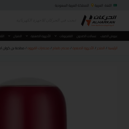
اللغة: العربية
المملكة العربية السعودية
عروض الصيف
غسالات الصحون
التلفزيونات
الأجهزة الصغيرة
الافران
الثل
الرئيسية
/
المتجر
/
الأجهزة الصغيرة
/
محضر طعام
/
محضرات القهوه
/ مطحنة بن كولن احمر 200 وات 80 جرام موديل 04