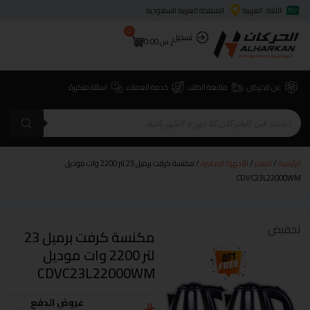
اللغة: العربية
المملكة العربية السعودية
0
تسجيل
ر.س
0.00
عن الحركان
متابعة الطلب
خدمة العملاء
اسئلة متكررة
الرئيسية
/
المتجر
/
الأجهزة الصغيرة
/ مكنسة كرفت برميل 23 لتر 2200 وات موديل
CDVC23L22000WM
تخفيض
مكنسة كرفت برميل 23
لتر 2200 وات موديل
CDVC23L22000WM
عروض الدفع