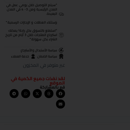
"سيتم التوصيل خلال يومي عمل في
المدن الرئيسية ومن 3- 4 في المدن
البعيدة.
بإستثناء العطلات و الإجازات الرسمية."
"استمتع بالتسوق بكل راحة! يمكنك
استرجاع المنتجات خلال 3 أيام من تاريخ
الشراء بكل سهولة."
سياسة الأستبدال والأسترجاع
سياسة الضمان
خدمة العملاء
غير متوفر في المخزون
لقد نفذت جميع الكمية في
الموقع
قم بالمشاركة