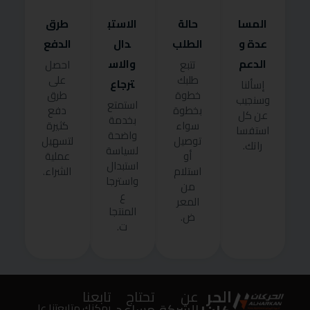
المسا
حالة
الاستب
طرق
عدة و
الطلب
دال
الدفع
الدعم
والاس
تتبع
احصل
طلبك
على
ترجاع
إسألنا
خطوة
طرق
وسنجيب
استمتع
بخطوة
دفع
عن كل
بخدمة
سواء
كثيرة
استفسا
واضحة
توصيل
لتسهيل
راتك.
لسياسة
أو
عملية
استبدال
استلام
الشراء.
واسترجا
من
ع
المعر
المنتجا
ض.
ت.
الحر
عن
تحتاج
تابعنا
الشركة
مساعد
يمكنك متابعتنا على