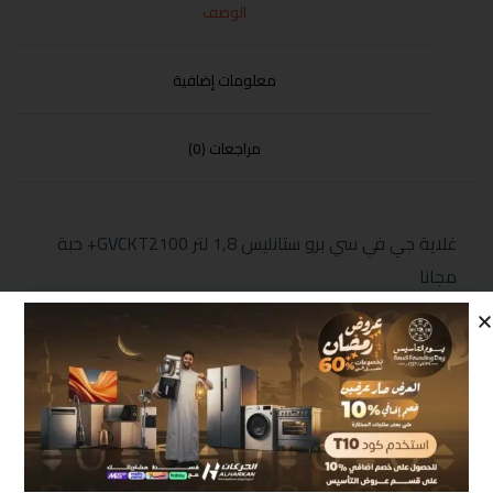
الوصف
معلومات إضافية
مراجعات (0)
غلاية جي في سي برو ستانليس 1,8 لتر GVCKT2100+ حبة
مجانا
منتجات مشابهة