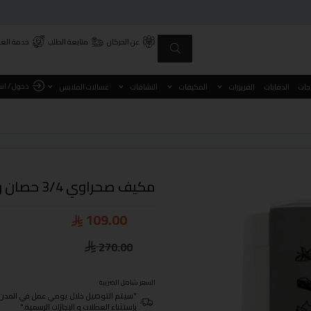
عن الحركان
متابعة الطلب
خدمة العم
دخول / ان
اجات
الدفايات
الفريزرات
المكيفات
النشافات
غسالات الملابس
مكيف صحراوي 3/4 حصان روكسل ROX-913R
109.00
270.00
السعر شامل الضريبة
"سيتم التوصيل خلال يومي عمل في المدن الرئيسية ومن 3- 4
بإستثناء العطلات و الإجازات الرسمية."