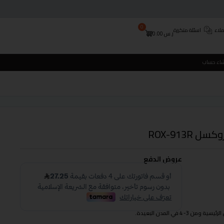
0
لاء
اسئلة متكررة
ر.س
0.00
شاء حساب
عروض الدفع
 في المدن البعيدة.