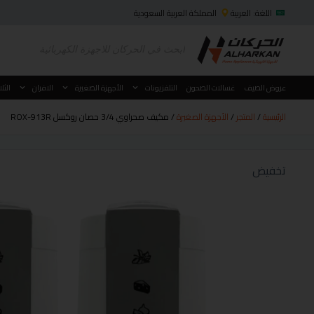
اللغة: العربية
المملكة العربية السعودية
عروض الصيف
غسالات الصحون
التلفزيونات
الأجهزة الصغيرة
الافران
الثل
الرئيسية
/
المتجر
/
الأجهزة الصغيرة
/ مكيف صحراوي 3/4 حصان روكسل ROX-913R
تخفيض