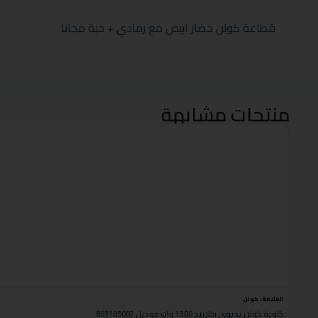
قطاعة كولن خضار ابيض مع رمادي + حبة مجانا
منتجات مشابهة
العلامة:
كولن
كاوية كولن يديوي بخار بيج 1300 وات موديل 803105002