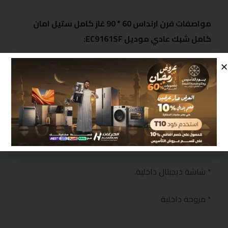
مواصفات فرن ارنداس 60 * 90 غاز كامل ستيل امان
كامل شبك عادي موديل EC9161SF:
* شبك ثقيل
*امان كامل
* اشعال ذاتي
* شوايه متحركة
* شاشة ديجيتال داخلية.
* مروحة داخلية