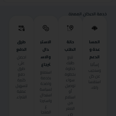
خدمة الحركان المميزة
المسا
حالة
الاستب
طرق
عدة و
الطلب
دال
الدفع
الدعم
والاس
تتبع
احصل
طلبك
على
ترجاع
إسألنا
خطوة
طرق
وسنجيب
استمتع
بخطوة
دفع
عن كل
بخدمة
سواء
كثيرة
استفسا
واضحة
توصيل
لتسهيل
راتك.
لسياسة
أو
عملية
استبدال
استلام
الشراء.
واسترجا
من
ع
المعر
المنتجا
ض.