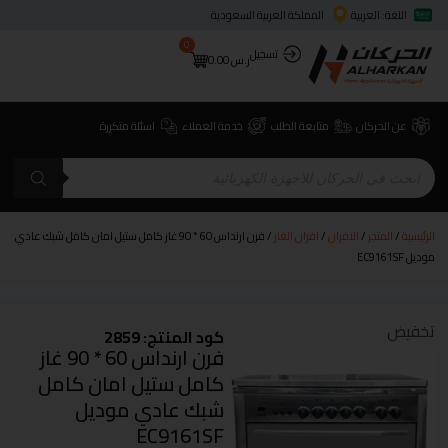
اللغة: العربية
المملكة العربية السعودية
0
تسجيل
ر.س
0.00
عن الحركان
متابعة الطلب
خدمة العملاء
اسئلة متكررة
الرئيسية
/
المتجر
/
الافران
/
افران الغاز
/ فرن ارنداس 60 * 90 غاز كامل ستيل امان كامل شبك عادي
موديل EC9161SF
تخفيض
كود المنتج: 2859
فرن ارنداس 60 * 90 غاز
كامل ستيل امان كامل
شبك عادي موديل
EC9161SF