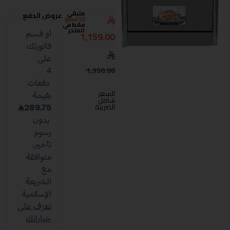
متبقي
عروض الدفع
52 قطع
فقط في
المتجر
1,159.00
1,350.00
السعر
شامل
الضريبة