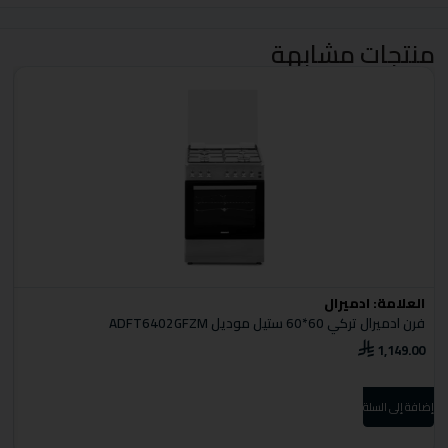
منتجات مشابهة
العلامة:
ادميرال
ا
فرن ادميرال تركي 60*60 ستيل موديل ADFT6402GFZM
S
1,149.00
0
إضافة إلى السلة
إضا