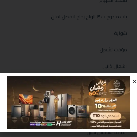
متعدد المهام
باب مزدوج ب ٣ الواح زجاج لافضل امان
شواية
مؤقت تشغيل
اشعال ذاتي
امان كامل
الموصفات
الماركة التجارية : تورنيدو
المادة ستانلس ستيل