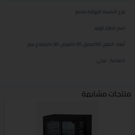
نوع اللمسة النهائية ملمع
اسم الطراز تورنيد
أبعاد المنتج 60العمق x 90العرض x 85الارتفاع سم
الصناعة : تركى
منتجات مشابهة