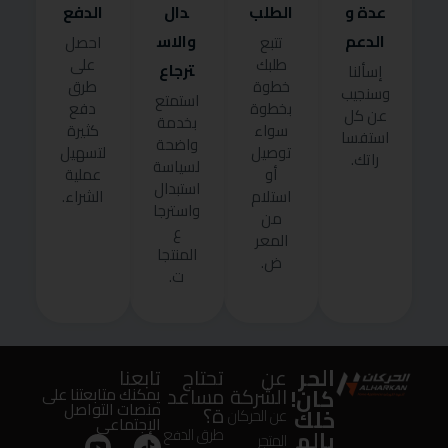
عدة و
الطلب
دال
الدفع
الدعم
والاس
تتبع
احصل
طلبك
على
ترجاع
إسألنا
خطوة
طرق
وسنجيب
استمتع
بخطوة
دفع
عن كل
بخدمة
سواء
كثيرة
استفسا
واضحة
توصيل
لتسهيل
راتك.
لسياسة
أو
عملية
استبدال
استلام
الشراء.
واسترجا
من
ع
المعر
المنتجا
ض.
ت.
الحر
عن
تحتاج
تابعنا
كان!
الشركة
مساعد
يمكنك متابعتنا على
منصات التواصل
ة؟
خلك
عن الحركان
الإجتماعى
بالم
طرق الدفع
المتجر