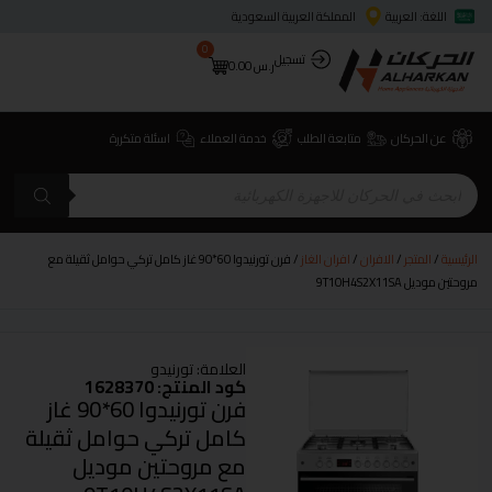
اللغة: العربية
المملكة العربية السعودية
0
تسجيل
ر.س
0.00
عن الحركان
متابعة الطلب
خدمة العملاء
اسئلة متكررة
الرئيسية
/
المتجر
/
الافران
/
افران الغاز
/ فرن تورنيدوا 60*90 غاز كامل تركي حوامل ثقيلة مع
مروحتين موديل 9T10H4S2X11SA
العلامة:
تورنيدو
كود المنتج: 1628370
فرن تورنيدوا 60*90 غاز
كامل تركي حوامل ثقيلة
مع مروحتين موديل