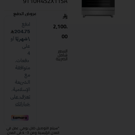
9T10H4S2X11SA
عروض الدفع
2,100.
00
السعر
شامل
الضريبة
"سيتم التوصيل خلال يومي عمل في
المدن الرئيسية ومن 3- 4 في المدن