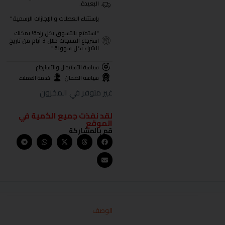
البعيدة.
بإستثناء العطلات و الإجازات الرسمية."
"استمتع بالتسوق بكل راحة! يمكنك
استرجاع المنتجات خلال 3 أيام من تاريخ
الشراء بكل سهولة."
سياسة الأستبدال والأسترجاع
سياسة الضمان
خدمة العملاء
غير متوفر في المخزون
لقد نفذت جميع الكمية في
الموقع
قم بالمشاركة
الوصف