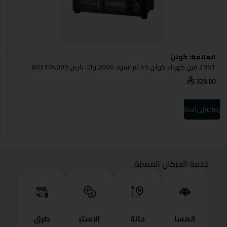
العلامة:
كولن
ا
2951 فرن كهرباء كولن 45 لتر اسود 2000 وات بايين 802104009
0
329.00
0
إضافة إلى السلة
إضا
خدمة الحركان المميزة
المسا
حالة
الاستب
طرق