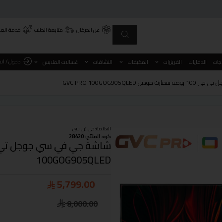
عن الحركان
متابعة الطلب
خدمة العم
دخول / ان
اجات
الدفايات
الفريزرات
المكيفات
النشافات
غسالات الملابس
GVC PRO 100GOG905QLE
العلامة:
جي في سي
كود المنتج: 28420
100GOG905QLED
5,799.00
8,000.00