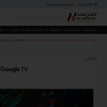
اللغة: العربية
المملكة العربية السعودية
عروض الصيف
غسالات الصحون
التلفزيونات
الأجهزة الصغيرة
الافران
الثل
الرئيسية
/
المتجر
/
التلفزيونات وأجهزة الترفيه
/
دقة الوضوح
/
4k
/ شاشة جي في سي جوجل تي في 100 بوصة سمارت موديل D
تخفيض