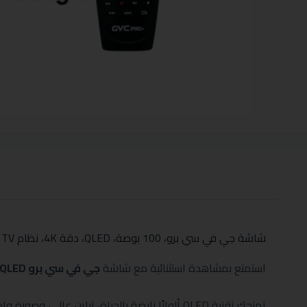
شاشة جي في سي برو، 100 بوصة، QLED، دقة 4K، نظام Google TV
استمتع بمشاهدة استثنائية مع شاشة
جي في سي برو QLED
تمنحك تقنية QLED ألوانًا نابضة بالحياة، تباين عالي، وصورة واضحة حتى في الغرف الكبيرة والمضيئة.