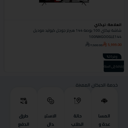
العلامة:
نيكاي
ا
شاشة نيكاي 100 بوصة 144 هيرتز جوجل كيوليد موديل
شاش
100NIKGOOGLE144
0
5,999.00
7,500.00
وفر 20%
إضا
إضافة إلى السلة
خدمة الحركان المميزة
المسا
حالة
الاستب
طرق
عدة و
الطلب
دال
الدفع