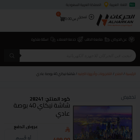
اللغة: العربية
المملكة العربية السعودية
0
تسجيل
ر.س
0.00
عن الحركان
متابعة الطلب
خدمة العملاء
اسئلة متكررة
الرئيسية
/
المتجر
/
التلفزيونات وأجهزة الترفيه
/ شاشة نيكاي 40 بوصة عادي
تخفيض
كود المنتج: 28241
شاشة نيكاي 40 بوصة
عادي
عروض الدفع
499.00