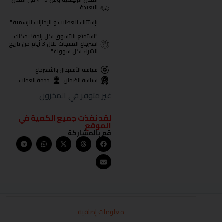
المدن الرئيسية ومن 3- 4 في المدن
البعيدة.
بإستثناء العطلات و الإجازات الرسمية."
"استمتع بالتسوق بكل راحة! يمكنك
استرجاع المنتجات خلال 3 أيام من تاريخ
الشراء بكل سهولة."
سياسة الأستبدال والأسترجاع
سياسة الضمان
خدمة العملاء
غير متوفر في المخزون
لقد نفذت جميع الكمية في
الموقع
قم بالمشاركة
معلومات إضافية