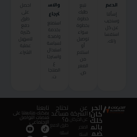
الدعم
والاس
تتبع
احصل
طلبك
على
ترجاع
إسألنا
خطوة
طرق
وسنجيب
استمتع
بخطوة
دفع
عن كل
بخدمة
سواء
كثيرة
استفسا
واضحة
توصيل
لتسهيل
راتك.
لسياسة
أو
عملية
استبدال
استلام
الشراء.
واسترجا
من
ع
المعر
المنتجا
ض.
ت.
الحر
عن
تحتاج
تابعنا
كان!
الشركة
مساعد
يمكنك متابعتنا على
منصات التواصل
ة؟
خلك
عن الحركان
الإجتماعى
بالم
طرق الدفع
المتجر
ضم
اسئلة
السلة