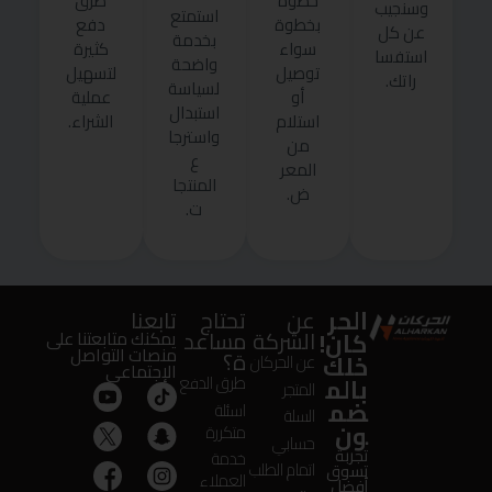
خطوة
طرق
وسنجيب
استمتع
بخطوة
دفع
عن كل
بخدمة
سواء
كثيرة
استفسا
واضحة
توصيل
لتسهيل
راتك.
لسياسة
أو
عملية
استبدال
استلام
الشراء.
واسترجا
من
ع
المعر
المنتجا
ض.
ت.
الحر
عن
تحتاج
تابعنا
كان!
الشركة
مساعد
يمكنك متابعتنا على
منصات التواصل
ة؟
خلك
عن الحركان
الإجتماعى
بالم
طرق الدفع
المتجر
ضم
اسئلة
السلة
ون
متكررة
حسابي
تجربة
خدمة
اتمام الطلب
تسوق
العملاء
أفضل