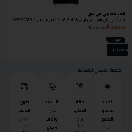
العلامة:
جي في سي
ا
ثلاجة جي في سي بابين زجاج 618 لتر 21.8 قدم موديل GVSW-780-1
F
2,899.00
3,900.00
0
وفر 26%
إضافة إلى السلة
إضا
خدمة الحركان المميزة
المسا
حالة
الاستب
طرق
عدة و
الطلب
دال
الدفع
الدعم
والاس
تتبع
احصل
طلبك
على
ترجاع
إسألنا