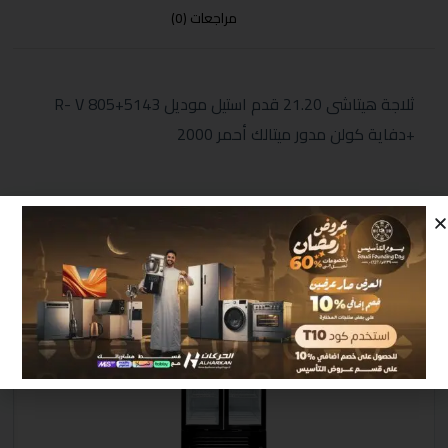
مراجعات (0)
ثلاجة هيتاشى 21.20 قدم استيل موديل R- V 805+5143
+دفاية كولن مدور ميتالك أحمر 2000
منتجات مشابهة