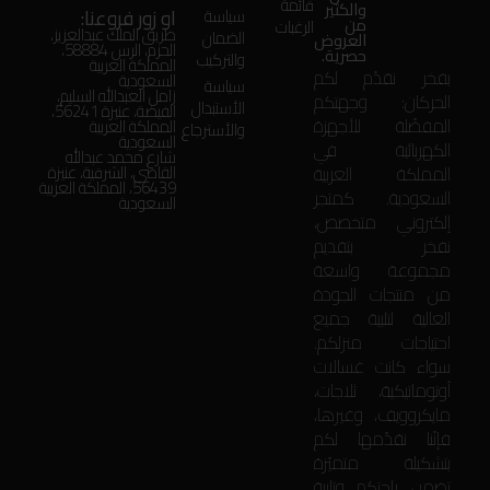
قائمة
والكثير
او زور فروعنا:
سياسة
من
الرغبات
طريق الملك عبدالعزيز،
الضمان
العروض
الحزم، الرس 58884،
حصرية.
والتركيب
المملكة العربية
بفخر نقدّم لكم
السعودية
سياسة
زامل العبدالله السليم،
الحركان: وجهتكم
الأستبدال
الفيضة، عنيزة 56241،
المفضّلة للأجهزة
المملكة العربية
والأسترجاع
السعودية
الكهربائية في
شارع محمد عبدالله
المملكة العربية
القاضي، الشرقية، عنيزة
56439، المملكة العربية
السعودية. كمتجر
السعودية
إلكتروني متخصص،
نفخر بتقديم
مجموعة واسعة
من منتجات الجودة
العالية لتلبية جميع
احتياجات منزلكم.
سواء كانت غسالات
أوتوماتيكية، ثلاجات،
مايكروويف، وغيرها،
فإنّنا نقدّمها لكم
بتشكيلة متميّزة
تضمن راحتكم وتلبية