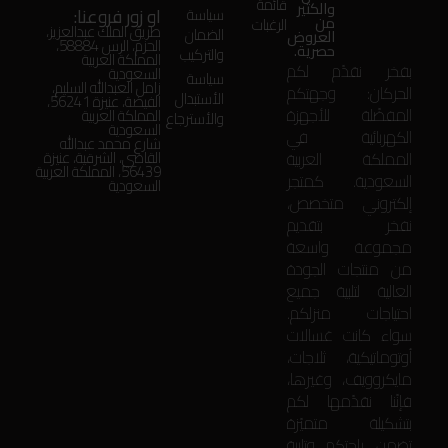
قائمة
والكثير
او زور فروعنا:
سياسة
من
الرغبات
طريق الملك عبدالعزيز،
الضمان
العروض
الحزم، الرس 58884،
حصرية.
والتركيب
المملكة العربية
بفخر نقدّم لكم
السعودية
سياسة
زامل العبدالله السليم،
الحركان: وجهتكم
الأستبدال
الفيضة، عنيزة 56241،
المفضّلة للأجهزة
المملكة العربية
والأسترجاع
السعودية
الكهربائية في
شارع محمد عبدالله
المملكة العربية
القاضي، الشرقية، عنيزة
56439، المملكة العربية
السعودية. كمتجر
السعودية
إلكتروني متخصص،
نفخر بتقديم
مجموعة واسعة
من منتجات الجودة
العالية لتلبية جميع
احتياجات منزلكم.
سواء كانت غسالات
أوتوماتيكية، ثلاجات،
مايكروويف، وغيرها،
فإنّنا نقدّمها لكم
بتشكيلة متميّزة
تضمن راحتكم وتلبية