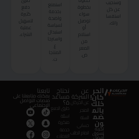
خطوة
طرق
وسنجيب
استمتع
بخطوة
دفع
عن كل
بخدمة
سواء
كثيرة
استفسا
واضحة
توصيل
لتسهيل
راتك.
لسياسة
أو
عملية
استبدال
استلام
الشراء.
واسترجا
من
ع
المعر
المنتجا
ض.
ت.
الحر
عن
تحتاج
تابعنا
كان!
الشركة
مساعد
يمكنك متابعتنا على
منصات التواصل
ة؟
خلك
عن الحركان
الإجتماعى
بالم
طرق الدفع
المتجر
ضم
اسئلة
السلة
ون
متكررة
حسابي
تجربة
خدمة
اتمام الطلب
تسوق
العملاء
أفضل