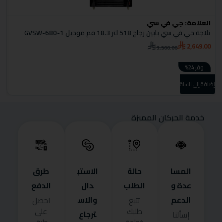
العلامة:
جي في سي
ا
ثلاجة جي في سي بابين زجاج 518 لتر 18.3 قم موديل GVSW-680-1
ثل
0
2,649.00
3,500.00
وفر 24%
إضافة إلى السلة
إضا
خدمة الحركان المميزة
المسا
حالة
الاستب
طرق
عدة و
الطلب
دال
الدفع
الدعم
والاس
تتبع
احصل
طلبك
على
ترجاع
إسألنا