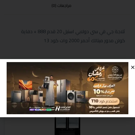
مراجعات (0)
ثلاجة جي في سي دولابي استيل 20 قدم 888 + دفاية
كولن مدور ميتالك أحمر 2000 وات كود 13
منتجات مشابهة