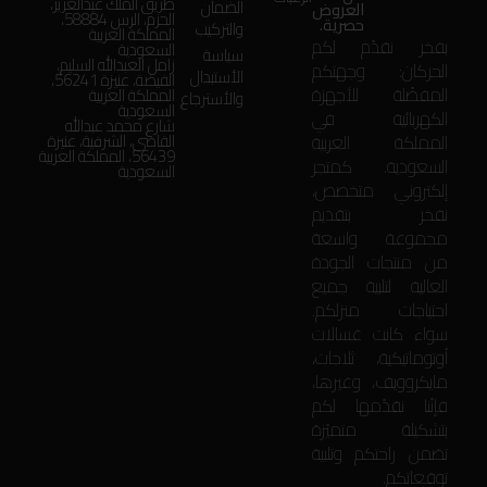
طريق الملك عبدالعزيز،
الضمان
العروض
الحزم، الرس 58884،
حصرية.
والتركيب
المملكة العربية
بفخر نقدّم لكم
السعودية
سياسة
زامل العبدالله السليم،
الحركان: وجهتكم
الأستبدال
الفيضة، عنيزة 56241،
المفضّلة للأجهزة
المملكة العربية
والأسترجاع
السعودية
الكهربائية في
شارع محمد عبدالله
المملكة العربية
القاضي، الشرقية، عنيزة
56439، المملكة العربية
السعودية. كمتجر
السعودية
إلكتروني متخصص،
نفخر بتقديم
مجموعة واسعة
من منتجات الجودة
العالية لتلبية جميع
احتياجات منزلكم.
سواء كانت غسالات
أوتوماتيكية، ثلاجات،
مايكروويف، وغيرها،
فإنّنا نقدّمها لكم
بتشكيلة متميّزة
تضمن راحتكم وتلبية
توقعاتكم.