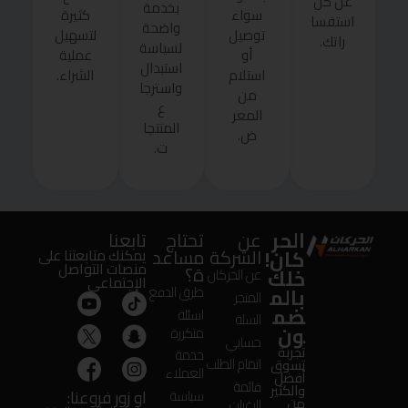
عن كل
بخدمة
سواء
كثيرة
استفسا
واضحة
توصيل
لتسهيل
راتك.
لسياسة
أو
عملية
استبدال
استلام
الشراء.
واسترجا
من
ع
المعر
المنتجا
ض.
ت.
الحر
عن
تحتاج
تابعنا
كان!
الشركة
مساعد
يمكنك متابعتنا على
منصات التواصل
ة؟
خلك
عن الحركان
الإجتماعى
بالم
طرق الدفع
المتجر
ضم
اسئلة
السلة
ون
متكررة
حسابي
تجربة
خدمة
اتمام الطلب
تسوق
العملاء
أفضل
قائمة
والكثير
او زور فروعنا:
سياسة
من
الرغبات