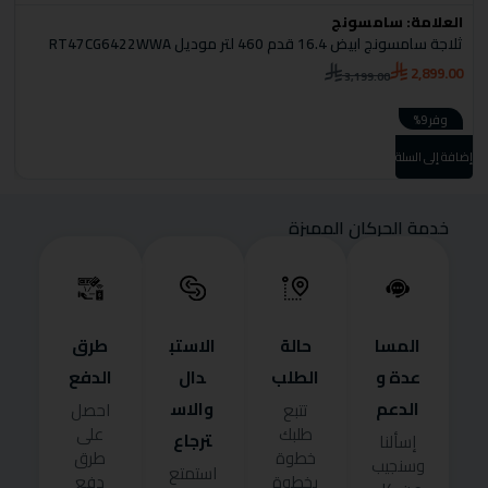
العلامة:
سامسونج
ا
ثلاجة سامسونج ابيض 16.4 قدم 460 لتر موديل RT47CG6422WWA
ثل
0
2,899.00
3,199.00
وفر 9%
إضا
إضافة إلى السلة
خدمة الحركان المميزة
المسا
حالة
الاستب
طرق
عدة و
الطلب
دال
الدفع
الدعم
والاس
تتبع
احصل
طلبك
على
ترجاع
إسألنا
خطوة
طرق
وسنجيب
استمتع
بخطوة
دفع