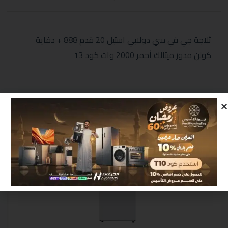
ثلاجة جي في سي دولابي استيل 20 قدم 888 + دفاية
كولن مدور ميتالك أحمر 2000 وات كود 13
منتجات مشابهة