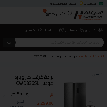
اللغة: العربية
المملكة العربية السعودية
0
تسجيل
ر.س
0.00
عن الحركان
متابعة الطلب
خدمة العملاء
اسئلة متكررة
الرئيسية
/
المتجر
/
الثلاجات
/ برادة كرفت حار و بارد موديل CWD836SL
تخفيض
برادة كرفت حار و بارد
موديل CWD836SL
عروض الدفع
2,299.00