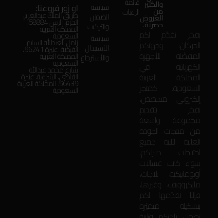
قائمة
والكثير
او زور فروعنا:
سياسة
من
الرغبات
طريق الملك عبدالعزيز،
الضمان
العروض
الحزم، الرس 58884،
حصرية.
والتركيب
المملكة العربية
بفخر نقدّم لكم
السعودية
سياسة
زامل العبدالله السليم،
الحركان: وجهتكم
الأستبدال
الفيضة، عنيزة 56241،
المفضّلة للأجهزة
المملكة العربية
والأسترجاع
السعودية
الكهربائية في
شارع محمد عبدالله
المملكة العربية
القاضي، الشرقية، عنيزة
56439، المملكة العربية
السعودية. كمتجر
السعودية
إلكتروني متخصص،
نفخر بتقديم
مجموعة واسعة
من منتجات الجودة
العالية لتلبية جميع
احتياجات منزلكم.
سواء كانت غسالات
أوتوماتيكية، ثلاجات،
مايكروويف، وغيرها،
فإنّنا نقدّمها لكم
بتشكيلة متميّزة
تضمن راحتكم وتلبية