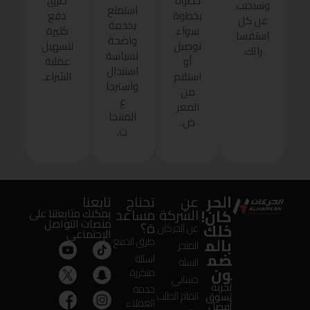
خطوة
طرق
وسنجيب
استمتع
بخطوة
دفع
عن كل
بخدمة
سواء
كثيرة
استفسا
واضحة
توصيل
لتسهيل
راتك.
لسياسة
أو
عملية
استبدال
استلام
الشراء.
واسترجا
من
ع
المعر
المنتجا
ض.
ت.
الحر
عن
تحتاج
تابعنا
كان!
الشركة
مساعد
يمكنك متابعتنا على
منصات التواصل
ة؟
خلك
عن الحركان
الإجتماعى
بالم
طرق الدفع
المتجر
ضم
اسئلة
السلة
ون
متكررة
حسابي
تجربة
خدمة
اتمام الطلب
تسوق
العملاء
أفضل