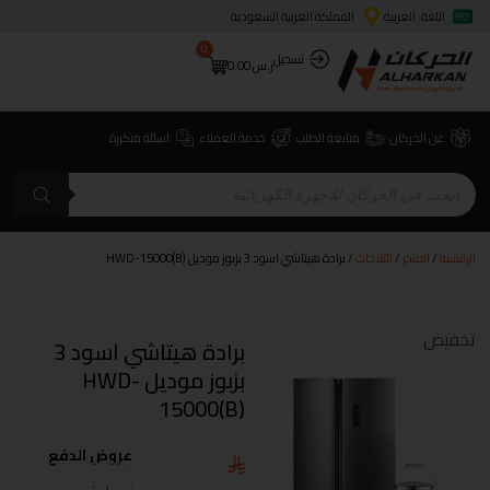
اللغة: العربية
المملكة العربية السعودية
0
تسجيل
ر.س
0.00
عن الحركان
متابعة الطلب
خدمة العملاء
اسئلة متكررة
الرئيسية
/
المتجر
/
الثلاجات
/ برادة هيتاشي اسود 3 بزبوز موديل HWD-15000(B)
تخفيض
برادة هيتاشي اسود 3
بزبوز موديل HWD-
15000(B)
عروض الدفع