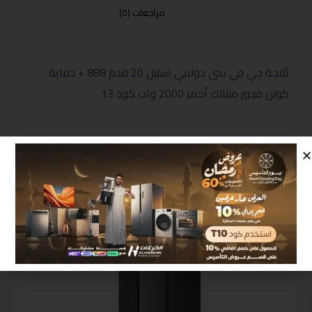
مراجعات (0)
ثلاجة جي في سي دولابي استيل 20 قدم 888 + دفاية
كولن مدور ميتالك أحمر 2000 وات كود 13
منتجات مشابهة