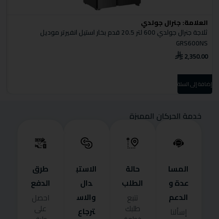
العلامة:
جنرال جولدي
ا
ثلاجة جنرال جولدي 600 لتر 20.5 قدم بخار استيل انفيرتر موديل
S
GRS600NS
0
2,350.00
إضافة إلى السلة
إضا
خدمة الحركان المميزة
المسا
حالة
الاستب
طرق
عدة و
الطلب
دال
الدفع
الدعم
والاس
تتبع
احصل
طلبك
على
ترجاع
إسألنا