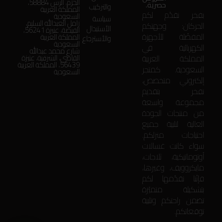
الحزم، الرس 58884،
حصرية.
والتركيب
المملكة العربية
بفخر نقدّم لكم
السعودية
سياسة
زامل العبدالله السليم،
الحركان: وجهتكم
الأستبدال
الفيضة، عنيزة 56241،
المفضّلة للأجهزة
المملكة العربية
والأسترجاع
السعودية
الكهربائية في
شارع محمد عبدالله
المملكة العربية
القاضي، الشرقية، عنيزة
56439، المملكة العربية
السعودية. كمتجر
السعودية
إلكتروني متخصص،
نفخر بتقديم
مجموعة واسعة
من منتجات الجودة
العالية لتلبية جميع
احتياجات منزلكم.
سواء كانت غسالات
أوتوماتيكية، ثلاجات،
مايكروويف، وغيرها،
فإنّنا نقدّمها لكم
بتشكيلة متميّزة
تضمن راحتكم وتلبية
توقعاتكم.