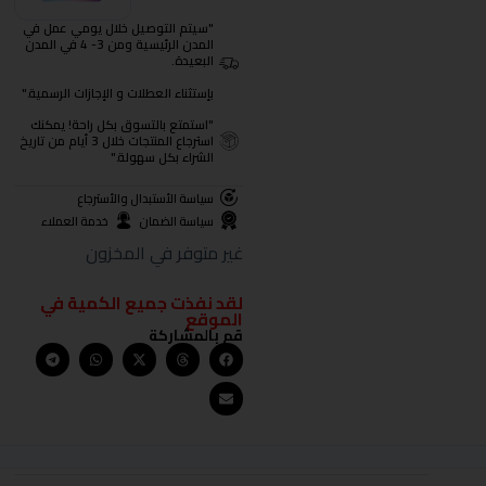
"سيتم التوصيل خلال يومي عمل في
المدن الرئيسية ومن 3- 4 في المدن
البعيدة.
بإستثناء العطلات و الإجازات الرسمية."
"استمتع بالتسوق بكل راحة! يمكنك
استرجاع المنتجات خلال 3 أيام من تاريخ
الشراء بكل سهولة."
سياسة الأستبدال والأسترجاع
سياسة الضمان
خدمة العملاء
غير متوفر في المخزون
لقد نفذت جميع الكمية في
الموقع
قم بالمشاركة