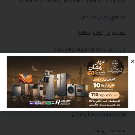
للمحتويات, مساحة كافية للتخزين, كفاءة بتوفير الطاقة
مستوي ضجيج منخفض
كفاءة في توفير الطاقة
درج خاص لحفظ الخضروات والفاكهة
الحفاظ علي نضارة الطعام
سهولة الوصول الي المحتويات
تبريد سريع وفعال
هيكل مقاوم للصدأ والتاكل
سعة تخزين جيدة