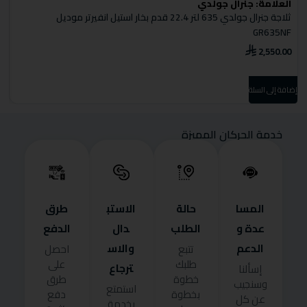
العلامة:
جنرال جولدي
ا
ثلاجة جنرال جولدي 635 لتر 22.4 قدم بخار استيل انفيرتر موديل
ثل
GR635NF
0
2,550.00
إضا
إضافة إلى السلة
خدمة الحركان المميزة
المسا
حالة
الاستب
طرق
عدة و
الطلب
دال
الدفع
الدعم
والاس
تتبع
احصل
طلبك
على
ترجاع
إسألنا
خطوة
طرق
وسنجيب
استمتع
بخطوة
دفع
عن كل
بخدمة