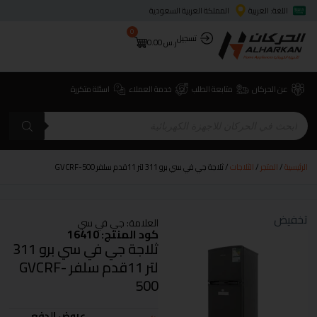
اللغة: العربية
المملكة العربية السعودية
0
تسجيل
ر.س
0.00
عن الحركان
متابعة الطلب
خدمة العملاء
اسئلة متكررة
الرئيسية
/
المتجر
/
الثلاجات
/ ثلاجة جي في سي برو 311 لتر 11قدم سلفر GVCRF-500
تخفيض
العلامة:
جي في سي
كود المنتج: 16410
ثلاجة جي في سي برو 311
لتر 11قدم سلفر GVCRF-
500
عروض الدفع