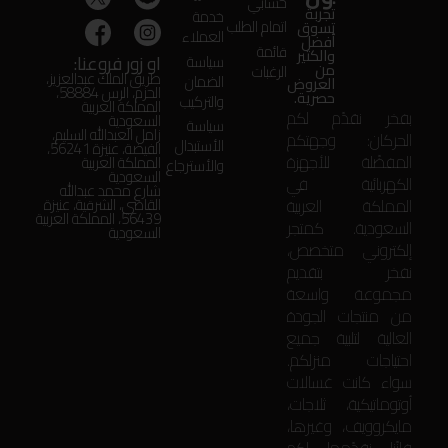
حسابي
تجربة
خدمة
اتمام الطلب
تسوق
العملاء
أفضل
قائمة
والكثير
او زور فروعنا:
سياسة
من
الرغبات
طريق الملك عبدالعزيز،
الضمان
العروض
الحزم، الرس 58884،
حصرية.
والتركيب
المملكة العربية
بفخر نقدّم لكم
السعودية
سياسة
زامل العبدالله السليم،
الحركان: وجهتكم
الأستبدال
الفيضة، عنيزة 56241،
المفضّلة للأجهزة
المملكة العربية
والأسترجاع
السعودية
الكهربائية في
شارع محمد عبدالله
المملكة العربية
القاضي، الشرقية، عنيزة
56439، المملكة العربية
السعودية. كمتجر
السعودية
إلكتروني متخصص،
نفخر بتقديم
مجموعة واسعة
من منتجات الجودة
العالية لتلبية جميع
احتياجات منزلكم.
سواء كانت غسالات
أوتوماتيكية، ثلاجات،
مايكروويف، وغيرها،
فإنّنا نقدّمها لكم