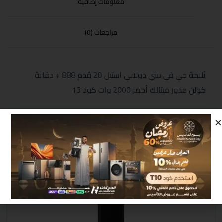
معلومات إضافية
مراجعات (0)
ثلاجة جي في سي دولابي استيل 20 قدم 888 + دفاية
كولن مدور ميتالك أحمر 2000 وات كود 13
منتجات مشابهة