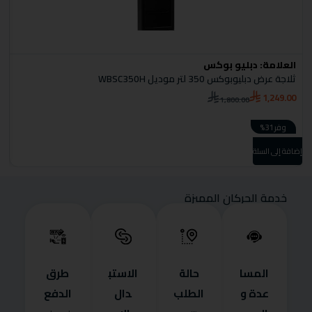
العلامة:
دبليو بوكس
ا
ثلاجة عرض دبليوبوكس 350 لتر موديل WBSC350H
S
1,249.00
1,800.00
0
وفر 31%
إضافة إلى السلة
إضا
خدمة الحركان المميزة
المسا
حالة
الاستب
طرق
عدة و
الطلب
دال
الدفع