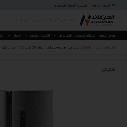
اللغة: العربية
المملكة العربية السعودية
عروض الصيف
غسالات الصحون
التلفزيونات
الأجهزة الصغيرة
الافران
الثل
الرئيسية
/
المتجر
/
الثلاجات
/ ثلاجة جي في سي دولابي استيل 20 قدم 888 + دفاية كولن مدور ميتالك أحمر 2000 وات كود 13
تخفيض