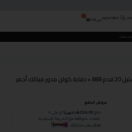
0
لاء
اسئلة متكررة
ر.س
0.00
شاء حساب
ثلاجة جي في سي دولابي استيل 20 قدم 888 + دفاية كولن مدور ميتالك أحمر
عروض الدفع