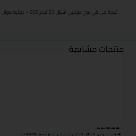
ثلاجة جي في سي دولابي استيل 20 قدم 888 + دفاية كولن مدور ميتالك أحمر 2000 وات كود 13
منتجات مشابهة
العلامة:
جنرال جولدي
ثلاجة جنرال جولدي 600 لتر 20.5 قدم بخار استيل انفيرتر موديل GRS600NS