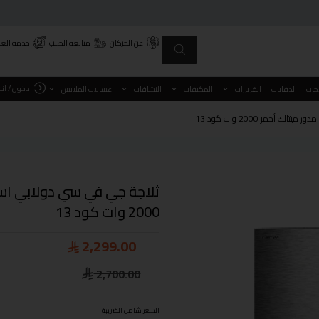
عن الحركان
متابعة الطلب
خدمة العم
دخول / ان
اجات
الدفايات
الفريزرات
المكيفات
النشافات
غسالات الملابس
2000 وات كود 13
2,299.00
2,700.00
السعر شامل الضريبة