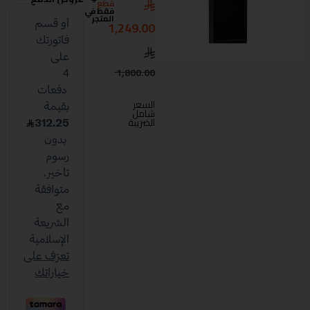
قطع
فقط في
المتجر
1,249.00
1,800.00
السعر
شامل
الضريبة