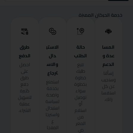
خدمة الحركان المميزة
المسا
حالة
الاستب
طرق
عدة و
الطلب
دال
الدفع
الدعم
والاس
تتبع
احصل
طلبك
على
ترجاع
إسألنا
خطوة
طرق
وسنجيب
استمتع
بخطوة
دفع
عن كل
بخدمة
سواء
كثيرة
استفسا
واضحة
توصيل
لتسهيل
راتك.
لسياسة
أو
عملية
استبدال
استلام
الشراء.
واسترجا
من
ع
المعر
المنتجا
ض.