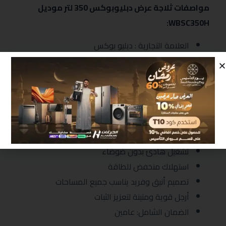
مواصفات ثلاجة عرض دبليوبوكس 350 لتر موديل
WBSC350H:
العلامة التجارية : دبليو بوكس
نظام تبريد سريع وقوي
أرفف شبكية قابلة للتعديل لتسهيل التنظيم
باب زجاجي شفاف لعرض المحتويات بوضوح
قفل أمان ضد عبث الأطفال
إضاءة داخلية LED موفرة للطاقة
ثرموستات للتحكم الدقيق بدرجات البرودة
تشغيل هادئ بدون ضوضاء
استهلاك منخفض للطاقة
تصميم أنيق وفريد يناسب جميع المساحات
أرجل قوية ومتينة لتعزيز الثبات
الضمان الشامل: عامين