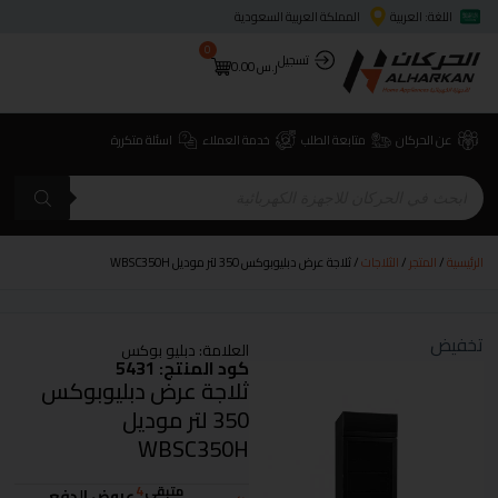
اللغة: العربية
المملكة العربية السعودية
0
تسجيل
ر.س
0.00
عن الحركان
متابعة الطلب
خدمة العملاء
اسئلة متكررة
الرئيسية
/
المتجر
/
الثلاجات
/ ثلاجة عرض دبليوبوكس 350 لتر موديل WBSC350H
تخفيض
العلامة:
دبليو بوكس
كود المنتج: 5431
ثلاجة عرض دبليوبوكس
350 لتر موديل
WBSC350H
متبقي
4
عروض الدفع