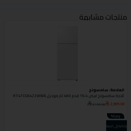
منتجات مشابهة
العلامة:
سامسونج
ا
ثلاجة سامسونج ابيض 16.4 قدم 460 لتر موديل RT47CG6422WWA
F
2,899.00
3,199.00
0
وفر 9%
إضافة إلى السلة
إضا